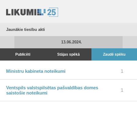
Jaunākie tiesību akti
13.06.2024.
Publicēti
Stājas spēkā
Zaudē spēku
Ministru kabineta noteikumi
1
Ventspils valstspilsētas pašvaldības domes
1
saistošie noteikumi