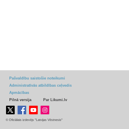
Pašvaldību saistošie noteikumi
Administratīvās atbildības ceļvedis
Apmācības
Pilnā versija
Par Likumi.lv
© Oficiālais izdevējs "Latvijas Vēstnesis"