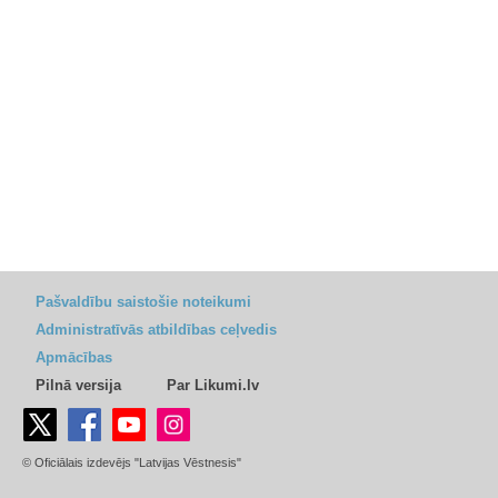
Pašvaldību saistošie noteikumi
Administratīvās atbildības ceļvedis
Apmācības
Pilnā versija
Par Likumi.lv
© Oficiālais izdevējs "Latvijas Vēstnesis"