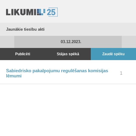
Jaunākie tiesību akti
03.12.2023.
Publicēti
Stājas spēkā
Zaudē spēku
Sabiedrisko pakalpojumu regulēšanas komisijas
1
lēmumi