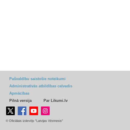
Pašvaldību saistošie noteikumi
Administratīvās atbildības ceļvedis
Apmācības
Pilnā versija
Par Likumi.lv
© Oficiālais izdevējs "Latvijas Vēstnesis"