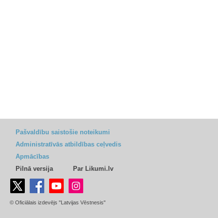
Pašvaldību saistošie noteikumi
Administratīvās atbildības ceļvedis
Apmācības
Pilnā versija
Par Likumi.lv
© Oficiālais izdevējs "Latvijas Vēstnesis"