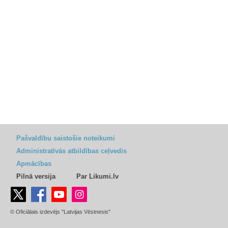
Pašvaldību saistošie noteikumi
Administratīvās atbildības ceļvedis
Apmācības
Pilnā versija
Par Likumi.lv
© Oficiālais izdevējs "Latvijas Vēstnesis"