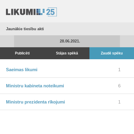
Jaunākie tiesību akti
28.06.2021.
Publicēti
Stājas spēkā
Zaudē spēku
Saeimas likumi
1
Ministru kabineta noteikumi
6
Ministru prezidenta rīkojumi
1