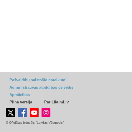
Pašvaldību saistošie noteikumi
Administratīvās atbildības ceļvedis
Apmācības
Pilnā versija
Par Likumi.lv
© Oficiālais izdevējs "Latvijas Vēstnesis"