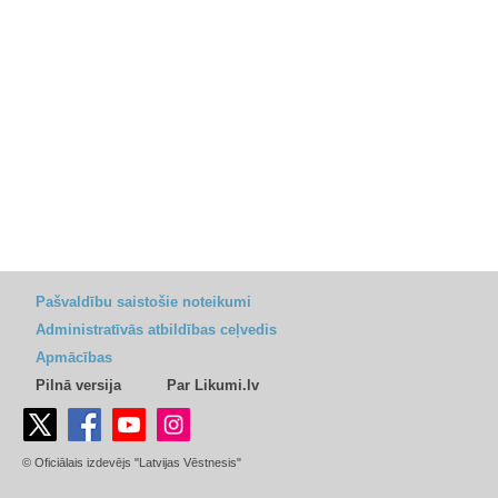
Pašvaldību saistošie noteikumi
Administratīvās atbildības ceļvedis
Apmācības
Pilnā versija
Par Likumi.lv
© Oficiālais izdevējs "Latvijas Vēstnesis"