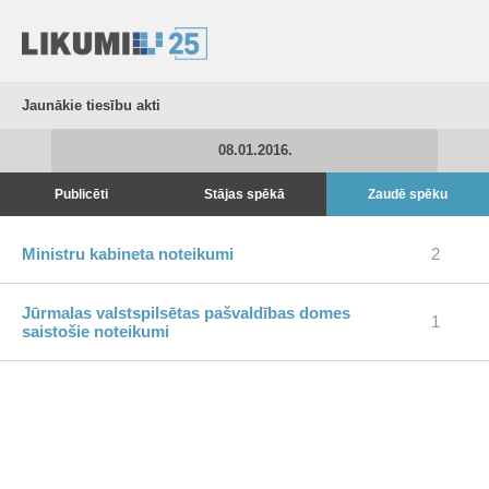
Jaunākie tiesību akti
08.01.2016.
Publicēti
Stājas spēkā
Zaudē spēku
Ministru kabineta noteikumi
2
Jūrmalas valstspilsētas pašvaldības domes
1
saistošie noteikumi