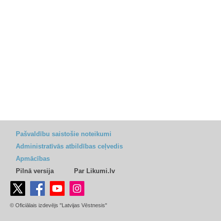
Pašvaldību saistošie noteikumi
Administratīvās atbildības ceļvedis
Apmācības
Pilnā versija
Par Likumi.lv
© Oficiālais izdevējs "Latvijas Vēstnesis"