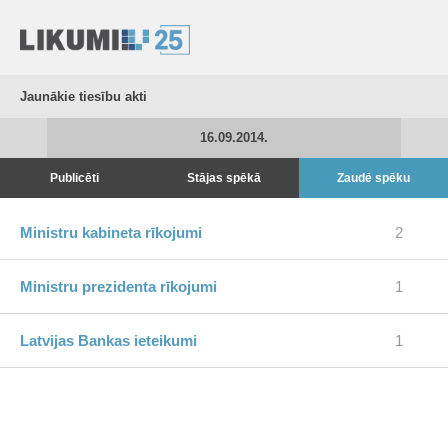
Jaunākie tiesību akti
16.09.2014.
Publicēti
Stājas spēkā
Zaudē spēku
Ministru kabineta rīkojumi
2
Ministru prezidenta rīkojumi
1
Latvijas Bankas ieteikumi
1