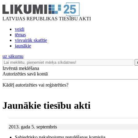
LATVIJAS REPUBLIKAS TIESĪBU AKTI
veidi
tēmas
visvairāk skatītie
jaunākie
uz sākumu
Izvērstā meklēšana
Autorizēties savā kontā
Kādēļ autorizēties vai reģistrēties?
Jaunākie tiesību akti
2013. gada 5. septembris
Sabiedrisko pakalpojumu regulēšanas komisija