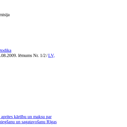
misija
todika
9.08.2009. lēmums Nr. 1/2
/
LV,
s aprites kārtību un maksu par
zsniegšanu un sagatavošanu Rīgas