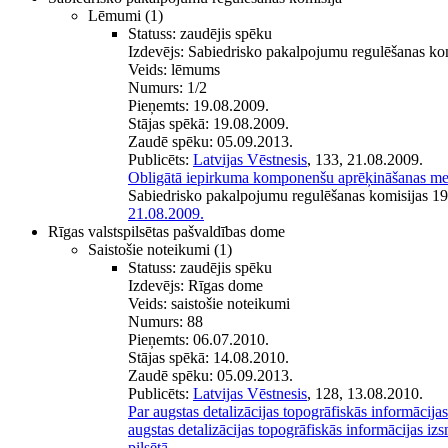
Lēmumi
(1)
Statuss:
zaudējis spēku
Izdevējs:
Sabiedrisko pakalpojumu regulēšanas ko
Veids:
lēmums
Numurs:
1/2
Pieņemts:
19.08.2009.
Stājas spēkā:
19.08.2009.
Zaudē spēku:
05.09.2013.
Publicēts:
Latvijas Vēstnesis
, 133, 21.08.2009.
Obligātā iepirkuma komponenšu aprēķināšanas me
Sabiedrisko pakalpojumu regulēšanas komisijas 1
21.08.2009.
Rīgas valstspilsētas pašvaldības dome
Saistošie noteikumi
(1)
Statuss:
zaudējis spēku
Izdevējs:
Rīgas dome
Veids:
saistošie noteikumi
Numurs:
88
Pieņemts:
06.07.2010.
Stājas spēkā:
14.08.2010.
Zaudē spēku:
05.09.2013.
Publicēts:
Latvijas Vēstnesis
, 128, 13.08.2010.
Par augstas detalizācijas topogrāfiskās informācija
augstas detalizācijas topogrāfiskās informācijas i
pilsētā