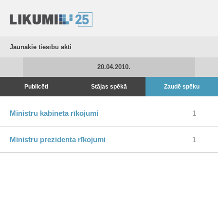
Jaunākie tiesību akti
20.04.2010.
Publicēti
Stājas spēkā
Zaudē spēku
Ministru kabineta rīkojumi
1
Ministru prezidenta rīkojumi
1