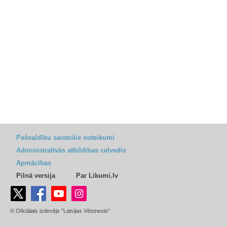
Pašvaldību saistošie noteikumi
Administratīvās atbildības ceļvedis
Apmācības
Pilnā versija
Par Likumi.lv
© Oficiālais izdevējs "Latvijas Vēstnesis"