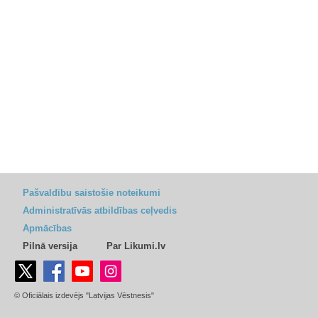
Pašvaldību saistošie noteikumi
Administratīvās atbildības ceļvedis
Apmācības
Pilnā versija
Par Likumi.lv
© Oficiālais izdevējs "Latvijas Vēstnesis"