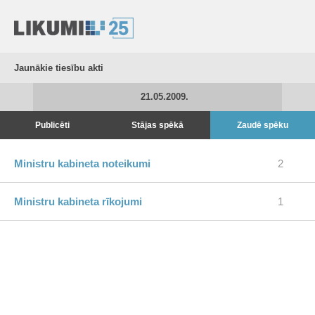
Jaunākie tiesību akti
21.05.2009.
Publicēti
Stājas spēkā
Zaudē spēku
Ministru kabineta noteikumi
2
Ministru kabineta rīkojumi
1