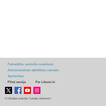
Pašvaldību saistošie noteikumi
Administratīvās atbildības ceļvedis
Apmācības
Pilnā versija
Par Likumi.lv
© Oficiālais izdevējs "Latvijas Vēstnesis"