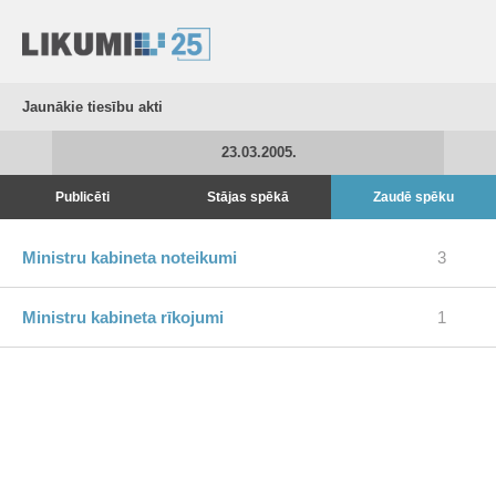
Jaunākie tiesību akti
23.03.2005.
Publicēti
Stājas spēkā
Zaudē spēku
Ministru kabineta noteikumi
3
Ministru kabineta rīkojumi
1