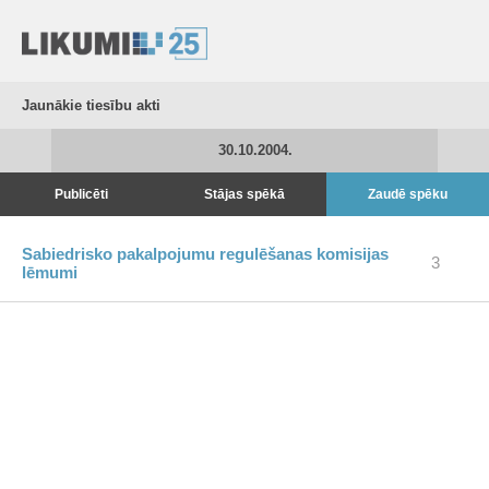
Jaunākie tiesību akti
30.10.2004.
Publicēti
Stājas spēkā
Zaudē spēku
Sabiedrisko pakalpojumu regulēšanas komisijas
3
lēmumi