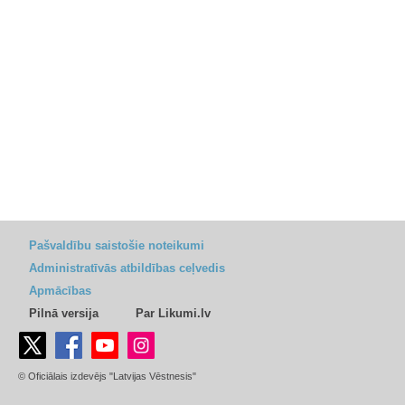
Pašvaldību saistošie noteikumi
Administratīvās atbildības ceļvedis
Apmācības
Pilnā versija
Par Likumi.lv
© Oficiālais izdevējs "Latvijas Vēstnesis"