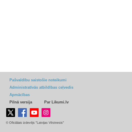
Pašvaldību saistošie noteikumi
Administratīvās atbildības ceļvedis
Apmācības
Pilnā versija
Par Likumi.lv
© Oficiālais izdevējs "Latvijas Vēstnesis"