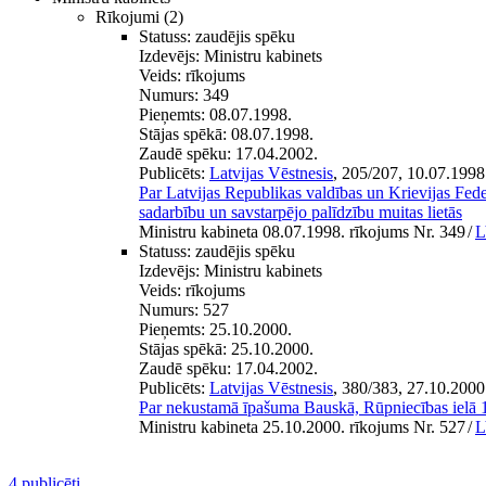
Rīkojumi
(2)
Statuss:
zaudējis spēku
Izdevējs:
Ministru kabinets
Veids:
rīkojums
Numurs:
349
Pieņemts:
08.07.1998.
Stājas spēkā:
08.07.1998.
Zaudē spēku:
17.04.2002.
Publicēts:
Latvijas Vēstnesis
, 205/207, 10.07.1998
Par Latvijas Republikas valdības un Krievijas Fede
sadarbību un savstarpējo palīdzību muitas lietās
Ministru kabineta 08.07.1998. rīkojums Nr. 349
/
L
Statuss:
zaudējis spēku
Izdevējs:
Ministru kabinets
Veids:
rīkojums
Numurs:
527
Pieņemts:
25.10.2000.
Stājas spēkā:
25.10.2000.
Zaudē spēku:
17.04.2002.
Publicēts:
Latvijas Vēstnesis
, 380/383, 27.10.2000
Par nekustamā īpašuma Bauskā, Rūpniecības ielā 1
Ministru kabineta 25.10.2000. rīkojums Nr. 527
/
L
4 publicēti