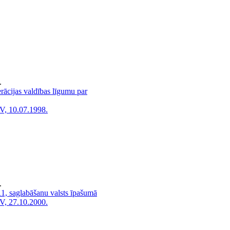
.
rācijas valdības līgumu par
V, 10.07.1998.
.
1, saglabāšanu valsts īpašumā
V, 27.10.2000.