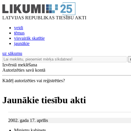
LATVIJAS REPUBLIKAS TIESĪBU AKTI
veidi
tēmas
visvairāk skatītie
jaunākie
uz sākumu
Izvērstā meklēšana
Autorizēties savā kontā
Kādēļ autorizēties vai reģistrēties?
Jaunākie tiesību akti
2002. gada 17. aprīlis
Ministru kabinets