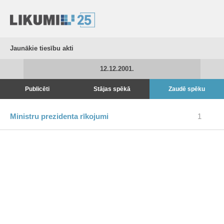
Jaunākie tiesību akti
12.12.2001.
Publicēti
Stājas spēkā
Zaudē spēku
Ministru prezidenta rīkojumi
1