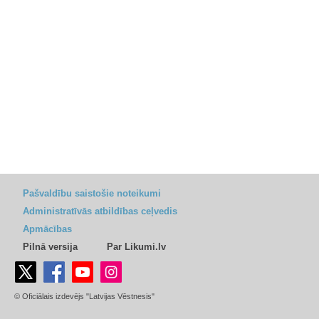
Pašvaldību saistošie noteikumi
Administratīvās atbildības ceļvedis
Apmācības
Pilnā versija
Par Likumi.lv
© Oficiālais izdevējs "Latvijas Vēstnesis"