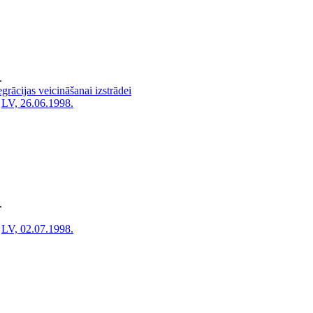
.
rācijas veicināšanai izstrādei
LV, 26.06.1998.
.
LV, 02.07.1998.