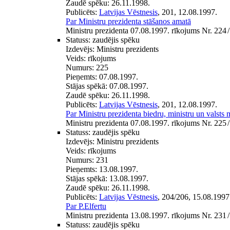
Zaudē spēku:
26.11.1998.
Publicēts:
Latvijas Vēstnesis
, 201, 12.08.1997.
Par Ministru prezidenta stāšanos amatā
Ministru prezidenta 07.08.1997. rīkojums Nr. 224
/
Statuss:
zaudējis spēku
Izdevējs:
Ministru prezidents
Veids:
rīkojums
Numurs:
225
Pieņemts:
07.08.1997.
Stājas spēkā:
07.08.1997.
Zaudē spēku:
26.11.1998.
Publicēts:
Latvijas Vēstnesis
, 201, 12.08.1997.
Par Ministru prezidenta biedru, ministru un valsts 
Ministru prezidenta 07.08.1997. rīkojums Nr. 225
/
Statuss:
zaudējis spēku
Izdevējs:
Ministru prezidents
Veids:
rīkojums
Numurs:
231
Pieņemts:
13.08.1997.
Stājas spēkā:
13.08.1997.
Zaudē spēku:
26.11.1998.
Publicēts:
Latvijas Vēstnesis
, 204/206, 15.08.1997
Par P.Elfertu
Ministru prezidenta 13.08.1997. rīkojums Nr. 231
/
Statuss:
zaudējis spēku