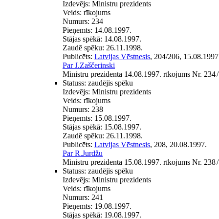
Izdevējs:
Ministru prezidents
Veids:
rīkojums
Numurs:
234
Pieņemts:
14.08.1997.
Stājas spēkā:
14.08.1997.
Zaudē spēku:
26.11.1998.
Publicēts:
Latvijas Vēstnesis
, 204/206, 15.08.1997
Par J.Zaščerinski
Ministru prezidenta 14.08.1997. rīkojums Nr. 234
/
Statuss:
zaudējis spēku
Izdevējs:
Ministru prezidents
Veids:
rīkojums
Numurs:
238
Pieņemts:
15.08.1997.
Stājas spēkā:
15.08.1997.
Zaudē spēku:
26.11.1998.
Publicēts:
Latvijas Vēstnesis
, 208, 20.08.1997.
Par R.Jurdžu
Ministru prezidenta 15.08.1997. rīkojums Nr. 238
/
Statuss:
zaudējis spēku
Izdevējs:
Ministru prezidents
Veids:
rīkojums
Numurs:
241
Pieņemts:
19.08.1997.
Stājas spēkā:
19.08.1997.