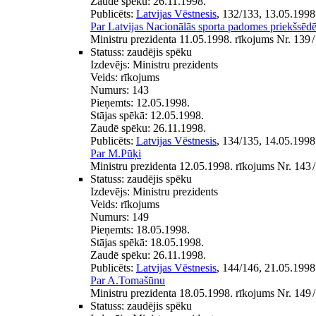
Zaudē spēku:
26.11.1998.
Publicēts:
Latvijas Vēstnesis
, 132/133, 13.05.1998
Par Latvijas Nacionālās sporta padomes priekšsēdē
Ministru prezidenta 11.05.1998. rīkojums Nr. 139
/
Statuss:
zaudējis spēku
Izdevējs:
Ministru prezidents
Veids:
rīkojums
Numurs:
143
Pieņemts:
12.05.1998.
Stājas spēkā:
12.05.1998.
Zaudē spēku:
26.11.1998.
Publicēts:
Latvijas Vēstnesis
, 134/135, 14.05.1998
Par M.Pūķi
Ministru prezidenta 12.05.1998. rīkojums Nr. 143
/
Statuss:
zaudējis spēku
Izdevējs:
Ministru prezidents
Veids:
rīkojums
Numurs:
149
Pieņemts:
18.05.1998.
Stājas spēkā:
18.05.1998.
Zaudē spēku:
26.11.1998.
Publicēts:
Latvijas Vēstnesis
, 144/146, 21.05.1998
Par A.Tomašūnu
Ministru prezidenta 18.05.1998. rīkojums Nr. 149
/
Statuss:
zaudējis spēku