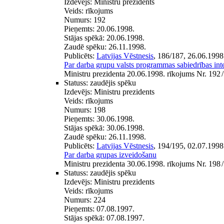
Izdevējs:
Ministru prezidents
Veids:
rīkojums
Numurs:
192
Pieņemts:
20.06.1998.
Stājas spēkā:
20.06.1998.
Zaudē spēku:
26.11.1998.
Publicēts:
Latvijas Vēstnesis
, 186/187, 26.06.1998
Par darba grupu valsts programmas sabiedrības integ
Ministru prezidenta 20.06.1998. rīkojums Nr. 192
/
Statuss:
zaudējis spēku
Izdevējs:
Ministru prezidents
Veids:
rīkojums
Numurs:
198
Pieņemts:
30.06.1998.
Stājas spēkā:
30.06.1998.
Zaudē spēku:
26.11.1998.
Publicēts:
Latvijas Vēstnesis
, 194/195, 02.07.1998
Par darba grupas izveidošanu
Ministru prezidenta 30.06.1998. rīkojums Nr. 198
/
Statuss:
zaudējis spēku
Izdevējs:
Ministru prezidents
Veids:
rīkojums
Numurs:
224
Pieņemts:
07.08.1997.
Stājas spēkā:
07.08.1997.