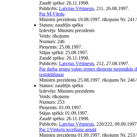
Zaudē spēku:
26.11.1998.
Publicēts:
Latvijas Vēstnesis
, 211, 26.08.1997.
Par M.Vītolu
Ministru prezidenta 19.08.1997. rīkojums Nr. 241
/
Statuss:
zaudējis spēku
Izdevējs:
Ministru prezidents
Veids:
rīkojums
Numurs:
246
Pieņemts:
25.08.1997.
Stājas spēkā:
25.08.1997.
Zaudē spēku:
26.11.1998.
Publicēts:
Latvijas Vēstnesis
, 212, 27.08.1997.
Par darba grupu valsts zemes dienestu turpmākās d
izstrādāšanai
Ministru prezidenta 25.08.1997. rīkojums Nr. 246
/
Statuss:
zaudējis spēku
Izdevējs:
Ministru prezidents
Veids:
rīkojums
Numurs:
253
Pieņemts:
01.09.1997.
Stājas spēkā:
01.09.1997.
Zaudē spēku:
26.11.1998.
Publicēts:
Latvijas Vēstnesis
, 220/222, 09.09.1997
Par J.Viņķeļa iecelšanu amatā
Ministru prezidenta 01.09.1997. rīkojums Nr. 253
/