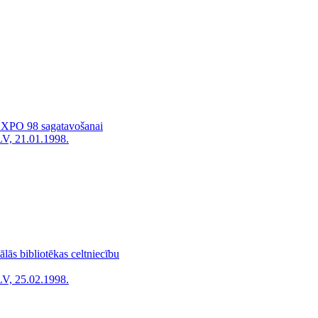
ē EXPO 98 sagatavošanai
LV, 21.01.1998.
lās bibliotēkas celtniecību
LV, 25.02.1998.