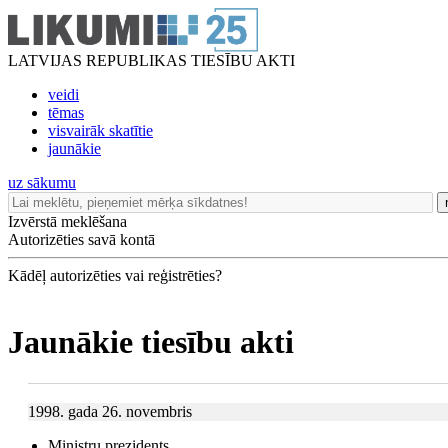
LATVIJAS REPUBLIKAS TIESĪBU AKTI
veidi
tēmas
visvairāk skatītie
jaunākie
uz sākumu
Izvērstā meklēšana
Autorizēties savā kontā
Kādēļ autorizēties vai reģistrēties?
Jaunākie tiesību akti
1998. gada 26. novembris
Ministru prezidents