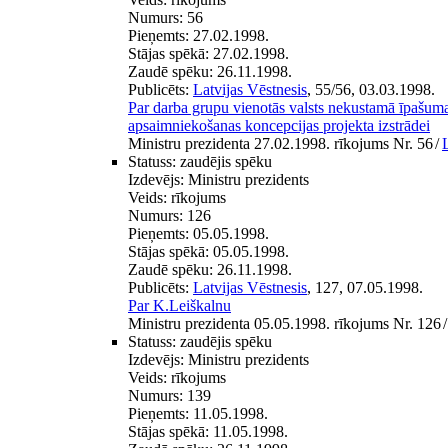
Numurs:
56
Pieņemts:
27.02.1998.
Stājas spēkā:
27.02.1998.
Zaudē spēku:
26.11.1998.
Publicēts:
Latvijas Vēstnesis
, 55/56, 03.03.1998.
Par darba grupu vienotās valsts nekustamā īpašum
apsaimniekošanas koncepcijas projekta izstrādei
Ministru prezidenta 27.02.1998. rīkojums Nr. 56
/
Statuss:
zaudējis spēku
Izdevējs:
Ministru prezidents
Veids:
rīkojums
Numurs:
126
Pieņemts:
05.05.1998.
Stājas spēkā:
05.05.1998.
Zaudē spēku:
26.11.1998.
Publicēts:
Latvijas Vēstnesis
, 127, 07.05.1998.
Par K.Leiškalnu
Ministru prezidenta 05.05.1998. rīkojums Nr. 126
/
Statuss:
zaudējis spēku
Izdevējs:
Ministru prezidents
Veids:
rīkojums
Numurs:
139
Pieņemts:
11.05.1998.
Stājas spēkā:
11.05.1998.