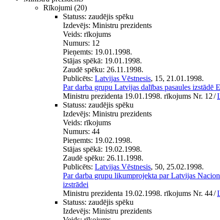
Rīkojumi
(20)
Statuss:
zaudējis spēku
Izdevējs:
Ministru prezidents
Veids:
rīkojums
Numurs:
12
Pieņemts:
19.01.1998.
Stājas spēkā:
19.01.1998.
Zaudē spēku:
26.11.1998.
Publicēts:
Latvijas Vēstnesis
, 15, 21.01.1998.
Par darba grupu Latvijas dalības pasaules izstād
Ministru prezidenta 19.01.1998. rīkojums Nr. 12
/
Statuss:
zaudējis spēku
Izdevējs:
Ministru prezidents
Veids:
rīkojums
Numurs:
44
Pieņemts:
19.02.1998.
Stājas spēkā:
19.02.1998.
Zaudē spēku:
26.11.1998.
Publicēts:
Latvijas Vēstnesis
, 50, 25.02.1998.
Par darba grupu likumprojekta par Latvijas Nacionā
izstrādei
Ministru prezidenta 19.02.1998. rīkojums Nr. 44
/
Statuss:
zaudējis spēku
Izdevējs:
Ministru prezidents
Veids:
rīkojums