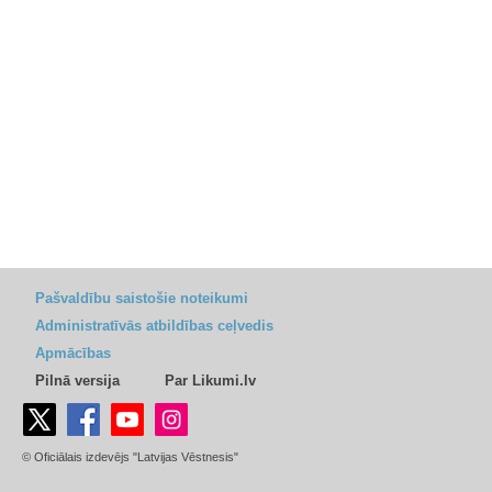
Pašvaldību saistošie noteikumi
Administratīvās atbildības ceļvedis
Apmācības
Pilnā versija
Par Likumi.lv
© Oficiālais izdevējs "Latvijas Vēstnesis"