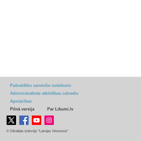
Pašvaldību saistošie noteikumi
Administratīvās atbildības ceļvedis
Apmācības
Pilnā versija
Par Likumi.lv
© Oficiālais izdevējs "Latvijas Vēstnesis"