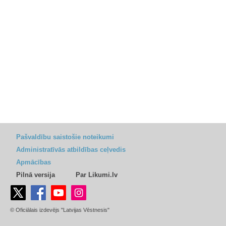
Pašvaldību saistošie noteikumi
Administratīvās atbildības ceļvedis
Apmācības
Pilnā versija
Par Likumi.lv
© Oficiālais izdevējs "Latvijas Vēstnesis"