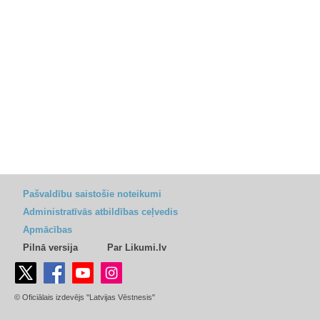
Pašvaldību saistošie noteikumi
Administratīvās atbildības ceļvedis
Apmācības
Pilnā versija
Par Likumi.lv
© Oficiālais izdevējs "Latvijas Vēstnesis"