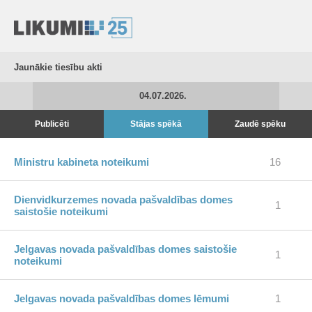
Jaunākie tiesību akti
04.07.2026.
Publicēti
Stājas spēkā
Zaudē spēku
Ministru kabineta noteikumi
16
Dienvidkurzemes novada pašvaldības domes
1
saistošie noteikumi
Jelgavas novada pašvaldības domes saistošie
1
noteikumi
Jelgavas novada pašvaldības domes lēmumi
1