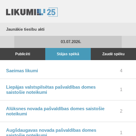
Jaunākie tiesību akti
03.07.2026.
Publicēti
Stājas spēkā
Zaudē spēku
Saeimas likumi
4
Liepājas valstspilsētas pašvaldības domes
1
saistošie noteikumi
Alūksnes novada pašvaldības domes saistošie
2
noteikumi
Augšdaugavas novada pašvaldības domes
1
saistošie noteikumi