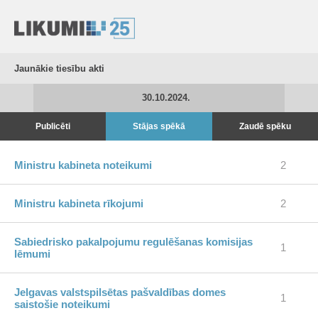
Jaunākie tiesību akti
30.10.2024.
Publicēti
Stājas spēkā
Zaudē spēku
Ministru kabineta noteikumi
2
Ministru kabineta rīkojumi
2
Sabiedrisko pakalpojumu regulēšanas komisijas
1
lēmumi
Jelgavas valstspilsētas pašvaldības domes
1
saistošie noteikumi