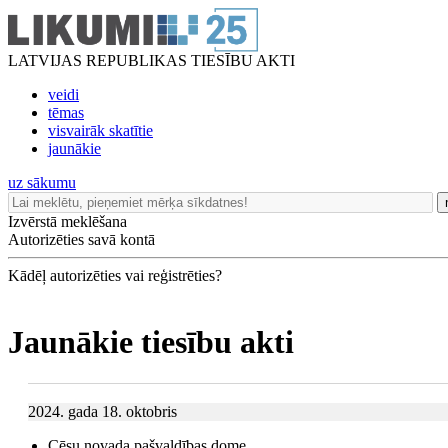
LATVIJAS REPUBLIKAS TIESĪBU AKTI
veidi
tēmas
visvairāk skatītie
jaunākie
uz sākumu
Izvērstā meklēšana
Autorizēties savā kontā
Kādēļ autorizēties vai reģistrēties?
Jaunākie tiesību akti
2024. gada 18. oktobris
Cēsu novada pašvaldības dome