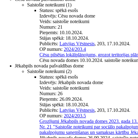
Saistošie noteikumi
(1)
Statuss:
spēkā esošs
Izdevējs:
Cēsu novada dome
Veids:
saistošie noteikumi
Numurs:
21
Pieņemts:
10.10.2024.
Stājas spēkā:
18.10.2024.
Publicēts:
Latvijas Vēstnesis
, 203, 17.10.2024.
OP numurs:
2024/203.4
Cēsu pilsētas lokālplānojums, grozot teritorijas pl
Cēsu novada domes 10.10.2024. saistošie noteiku
Jēkabpils novada pašvaldības dome
Saistošie noteikumi
(2)
Statuss:
spēkā esošs
Izdevējs:
Jēkabpils novada dome
Veids:
saistošie noteikumi
Numurs:
26
Pieņemts:
26.09.2024.
Stājas spēkā:
18.10.2024.
Publicēts:
Latvijas Vēstnesis
, 203, 17.10.2024.
OP numurs:
2024/203.5
Grozījumi Jēkabpils novada domes 2023. gada 13. j
Nr. 21 "Saistošie noteikumi par sociālo pakalpojum
pakalpojumu saņemšanas un samaksas kārtību Jēk
Jēkabpils novada domes 26.09.2024. saistošie not