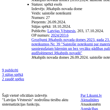
Statuss:
spēkā esošs
Izdevējs:
Jēkabpils novada dome
Veids:
saistošie noteikumi
Numurs:
27
Pieņemts:
26.09.2024.
Stājas spēkā:
18.10.2024.
Publicēts:
Latvijas Vēstnesis
, 203, 17.10.2024.
OP numurs:
2024/203.6
Grozījumi Jēkabpils novada domes 2023. gada 23.
noteikumos Nr. 39 "Saistošie noteikumi par materiā
sasniegušajam bārenim un bez vecāku gādības pal
audžuģimenei Jēkabpils novadā"
Jēkabpils novada domes 26.09.2024. saistošie not
9 publicēti
3 stājas spēkā
2 zaudē spēku
Šajā vietnē oficiālais izdevējs
Par Likumi.lv
"Latvijas Vēstnesis" nodrošina tiesību aktu
Aktualitātes
sistematizācijas funkciju.
Atsauksmēm
Apmācības