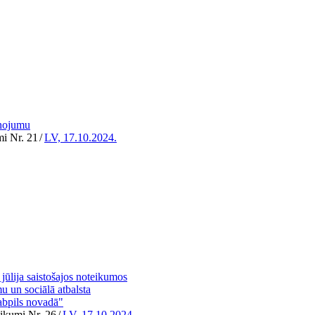
ānojumu
mi Nr. 21
/
LV, 17.10.2024.
ūlija saistošajos noteikumos
u un sociālā atbalsta
abpils novadā"
eikumi Nr. 26
/
LV, 17.10.2024.