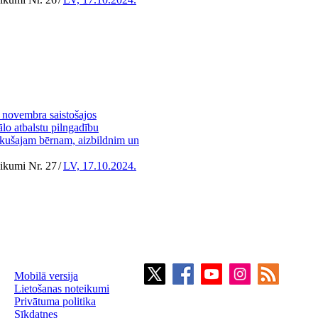
 novembra saistošajos
lo atbalstu pilngadību
ikušajam bērnam, aizbildnim un
eikumi Nr. 27
/
LV, 17.10.2024.
Mobilā versija
Lietošanas noteikumi
Privātuma politika
Sīkdatnes