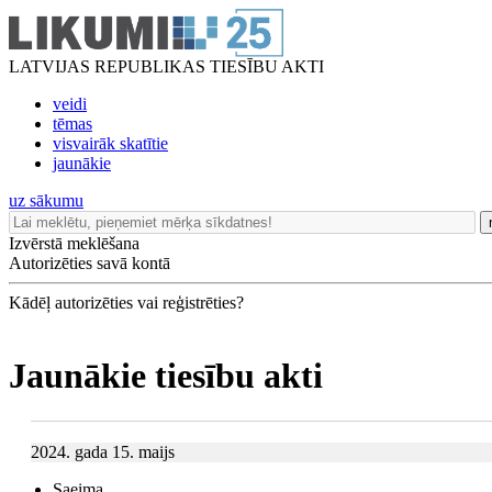
LATVIJAS REPUBLIKAS TIESĪBU AKTI
veidi
tēmas
visvairāk skatītie
jaunākie
uz sākumu
Izvērstā meklēšana
Autorizēties savā kontā
Kādēļ autorizēties vai reģistrēties?
Jaunākie tiesību akti
2024. gada 15. maijs
Saeima