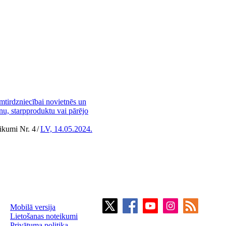
mtirdzniecībai novietnēs un
enu, starpproduktu vai pārējo
ikumi Nr. 4
/
LV, 14.05.2024.
Mobilā versija
Lietošanas noteikumi
Privātuma politika