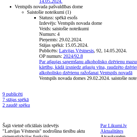
14.05.2024.
Ventspils novada pašvaldības dome
Saistošie noteikumi
(1)
Statuss:
spēkā esošs
Izdevējs:
Ventspils novada dome
Veids:
saistošie noteikumi
Numurs:
4
Pieņemts:
29.02.2024.
Stājas spēkā:
15.05.2024.
Publicēts:
Latvijas Vēstnesis
, 92, 14.05.2024.
OP numurs:
2024/92.8
Par atļaujas saņemšanu alkoholisko dzērienu mazu
kārtību, kādā izsniedz atļauju vīna, raudzēto dzēri
alkoholisko dzērienu ražošanai Ventspils novadā
Ventspils novada domes 29.02.2024. saistošie note
9 publicēti
7 stājas spēkā
2 zaudē spēku
Šajā vietnē oficiālais izdevējs
Par Likumi.lv
"Latvijas Vēstnesis" nodrošina tiesību aktu
Aktualitātes
sistematizācijas funkciju.
Atsauksmēm