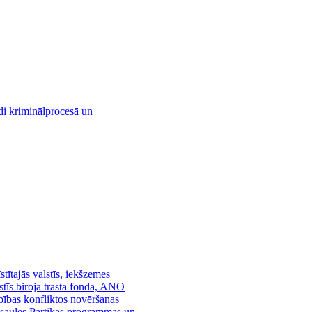
di kriminālprocesā un
ītajās valstīs, iekšzemes
lstīs biroja trasta fonda, ANO
bības konfliktos novēršanas
asaules Pārtikas programmas un