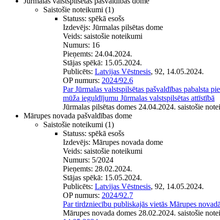
Jūrmalas valstspilsētas pašvaldības dome
Saistošie noteikumi
(1)
Statuss:
spēkā esošs
Izdevējs:
Jūrmalas pilsētas dome
Veids:
saistošie noteikumi
Numurs:
16
Pieņemts:
24.04.2024.
Stājas spēkā:
15.05.2024.
Publicēts:
Latvijas Vēstnesis
, 92, 14.05.2024.
OP numurs:
2024/92.6
Par Jūrmalas valstspilsētas pašvaldības pabalsta pi
mūža ieguldījumu Jūrmalas valstspilsētas attīstībā
Jūrmalas pilsētas domes 24.04.2024. saistošie not
Mārupes novada pašvaldības dome
Saistošie noteikumi
(1)
Statuss:
spēkā esošs
Izdevējs:
Mārupes novada dome
Veids:
saistošie noteikumi
Numurs:
5/2024
Pieņemts:
28.02.2024.
Stājas spēkā:
15.05.2024.
Publicēts:
Latvijas Vēstnesis
, 92, 14.05.2024.
OP numurs:
2024/92.7
Par tirdzniecību publiskajās vietās Mārupes novad
Mārupes novada domes 28.02.2024. saistošie note