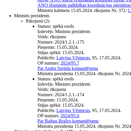
ANO Humānās palīdzības koordinācijas aģentūras
Ministru kabineta 15.05.2024. rīkojums Nr. 372
/
L
Ministru prezidents
Rīkojumi
(2)
Statuss:
spēkā esošs
Izdevējs:
Ministru prezidents
Veids:
rīkojums
Numurs:
2024/1.2.1.-175
Pieņemts:
15.05.2024.
Stājas spēkā:
15.05.2024.
Publicēts:
Latvijas Vēstnesis
, 95, 17.05.2024.
OP numurs:
2024/95.7
Par Andra Sprūda komandējumu
Ministru prezidenta 15.05.2024. rīkojums Nr. 2024
Statuss:
spēkā esošs
Izdevējs:
Ministru prezidents
Veids:
rīkojums
Numurs:
2024/1.2.1.-174
Pieņemts:
15.05.2024.
Stājas spēkā:
15.05.2024.
Publicēts:
Latvijas Vēstnesis
, 95, 17.05.2024.
OP numurs:
2024/95.6
Par Baibas Bražes komandējumu
Ministru prezidenta 15.05.2024. rīkojums Nr. 2024