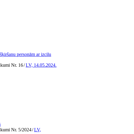
ešķiršanu personām ar izcilu
eikumi Nr. 16
/
LV, 14.05.2024.
ā
ikumi Nr. 5/2024
/
LV,