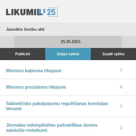
Jaunākie tiesību akti
25.05.2023.
Publicēti
Stājas spēkā
Zaudē spēku
Ministru kabineta rīkojumi
7
Ministru prezidenta rīkojumi
4
Sabiedrisko pakalpojumu regulēšanas komisijas
1
lēmumi
Jūrmalas valstspilsētas pašvaldības domes
1
saistošie noteikumi