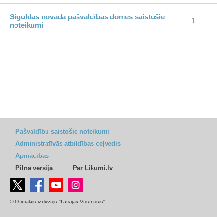
Siguldas novada pašvaldības domes saistošie
1
noteikumi
Pašvaldību saistošie noteikumi
Administratīvās atbildības ceļvedis
Apmācības
Pilnā versija
Par Likumi.lv
© Oficiālais izdevējs "Latvijas Vēstnesis"