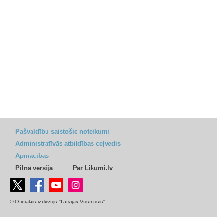
Pašvaldību saistošie noteikumi
Administratīvās atbildības ceļvedis
Apmācības
Pilnā versija
Par Likumi.lv
© Oficiālais izdevējs "Latvijas Vēstnesis"