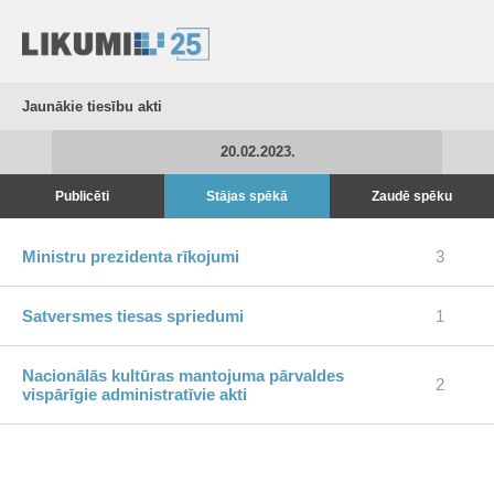
Jaunākie tiesību akti
20.02.2023.
Publicēti
Stājas spēkā
Zaudē spēku
Ministru prezidenta rīkojumi
3
Satversmes tiesas spriedumi
1
Nacionālās kultūras mantojuma pārvaldes
2
vispārīgie administratīvie akti