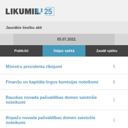
Jaunākie tiesību akti
05.07.2022.
Publicēti
Stājas spēkā
Zaudē spēku
Ministru prezidenta rīkojumi
5
Finanšu un kapitāla tirgus komisijas noteikumi
6
Bauskas novada pašvaldības domes saistošie
1
noteikumi
Ropažu novada pašvaldības domes saistošie
1
noteikumi