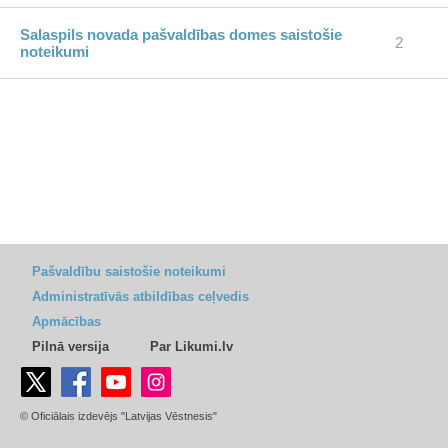
Salaspils novada pašvaldības domes saistošie
2
noteikumi
Pašvaldību saistošie noteikumi
Administratīvās atbildības ceļvedis
Apmācības
Pilnā versija
Par Likumi.lv
© Oficiālais izdevējs "Latvijas Vēstnesis"