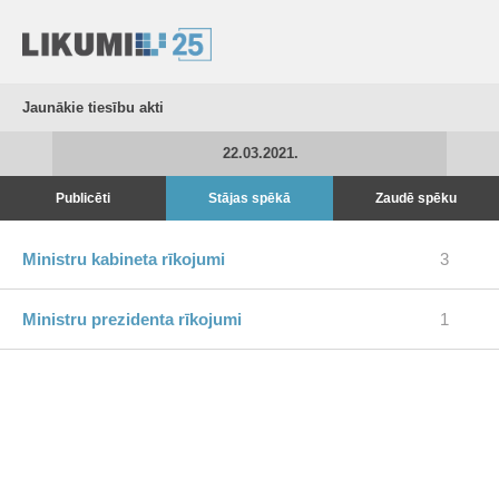
Jaunākie tiesību akti
22.03.2021.
Publicēti
Stājas spēkā
Zaudē spēku
Ministru kabineta rīkojumi
3
Ministru prezidenta rīkojumi
1