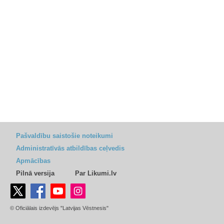
Pašvaldību saistošie noteikumi
Administratīvās atbildības ceļvedis
Apmācības
Pilnā versija
Par Likumi.lv
© Oficiālais izdevējs "Latvijas Vēstnesis"