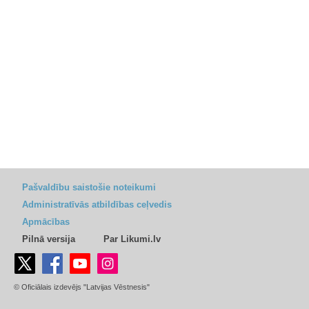
Pašvaldību saistošie noteikumi
Administratīvās atbildības ceļvedis
Apmācības
Pilnā versija
Par Likumi.lv
© Oficiālais izdevējs "Latvijas Vēstnesis"