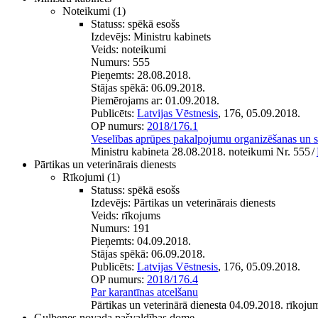
Noteikumi
(1)
Statuss:
spēkā esošs
Izdevējs:
Ministru kabinets
Veids:
noteikumi
Numurs:
555
Pieņemts:
28.08.2018.
Stājas spēkā:
06.09.2018.
Piemērojams ar:
01.09.2018.
Publicēts:
Latvijas Vēstnesis
, 176, 05.09.2018.
OP numurs:
2018/176.1
Veselības aprūpes pakalpojumu organizēšanas un s
Ministru kabineta 28.08.2018. noteikumi Nr. 555
/
Pārtikas un veterinārais dienests
Rīkojumi
(1)
Statuss:
spēkā esošs
Izdevējs:
Pārtikas un veterinārais dienests
Veids:
rīkojums
Numurs:
191
Pieņemts:
04.09.2018.
Stājas spēkā:
06.09.2018.
Publicēts:
Latvijas Vēstnesis
, 176, 05.09.2018.
OP numurs:
2018/176.4
Par karantīnas atcelšanu
Pārtikas un veterinārā dienesta 04.09.2018. rīkoju
Gulbenes novada pašvaldības dome