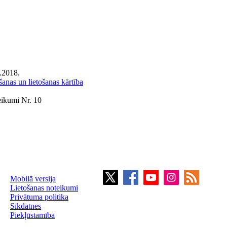
.2018.
anas un lietošanas kārtība
eikumi Nr. 10
Mobilā versija
Lietošanas noteikumi
Privātuma politika
Sīkdatnes
Piekļūstamība