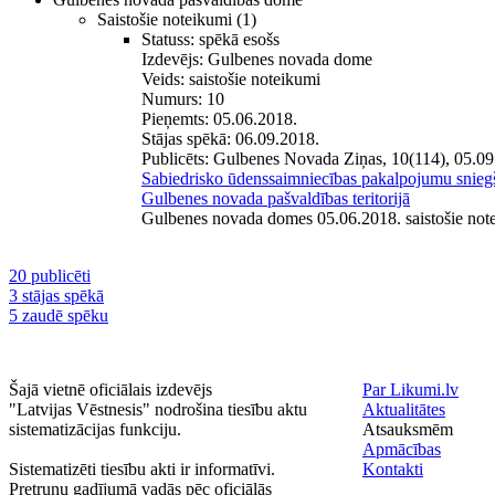
Saistošie noteikumi
(1)
Statuss:
spēkā esošs
Izdevējs:
Gulbenes novada dome
Veids:
saistošie noteikumi
Numurs:
10
Pieņemts:
05.06.2018.
Stājas spēkā:
06.09.2018.
Publicēts:
Gulbenes Novada Ziņas, 10(114), 05.09
Sabiedrisko ūdenssaimniecības pakalpojumu sniegš
Gulbenes novada pašvaldības teritorijā
Gulbenes novada domes 05.06.2018. saistošie not
20 publicēti
3 stājas spēkā
5 zaudē spēku
Šajā vietnē oficiālais izdevējs
Par Likumi.lv
"Latvijas Vēstnesis" nodrošina tiesību aktu
Aktualitātes
sistematizācijas funkciju.
Atsauksmēm
Apmācības
Sistematizēti tiesību akti ir informatīvi.
Kontakti
Pretrunu gadījumā vadās pēc oficiālās