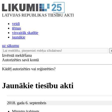
LATVIJAS REPUBLIKAS TIESĪBU AKTI
veidi
tēmas
visvairāk skatītie
jaunākie
uz sākumu
Izvērstā meklēšana
Autorizēties savā kontā
Kādēļ autorizēties vai reģistrēties?
Jaunākie tiesību akti
2018. gada 6. septembris
Ministru kabinets