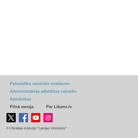
Pašvaldību saistošie noteikumi
Administratīvās atbildības ceļvedis
Apmācības
Pilnā versija
Par Likumi.lv
© Oficiālais izdevējs "Latvijas Vēstnesis"