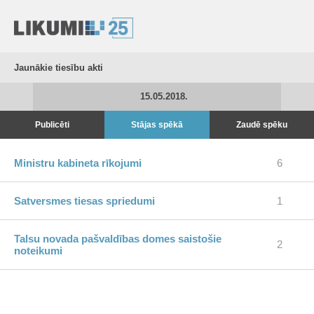
Jaunākie tiesību akti
15.05.2018.
Publicēti
Stājas spēkā
Zaudē spēku
Ministru kabineta rīkojumi
6
Satversmes tiesas spriedumi
1
Talsu novada pašvaldības domes saistošie
2
noteikumi