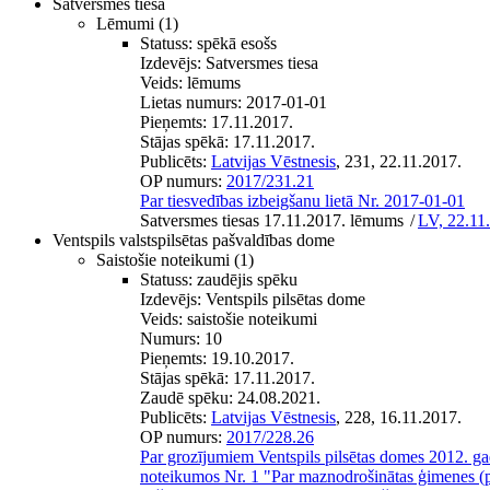
Satversmes tiesa
Lēmumi
(1)
Statuss:
spēkā esošs
Izdevējs:
Satversmes tiesa
Veids:
lēmums
Lietas numurs:
2017-01-01
Pieņemts:
17.11.2017.
Stājas spēkā:
17.11.2017.
Publicēts:
Latvijas Vēstnesis
, 231, 22.11.2017.
OP numurs:
2017/231.21
Par tiesvedības izbeigšanu lietā Nr. 2017-01-01
Satversmes tiesas 17.11.2017. lēmums
/
LV, 22.11
Ventspils valstspilsētas pašvaldības dome
Saistošie noteikumi
(1)
Statuss:
zaudējis spēku
Izdevējs:
Ventspils pilsētas dome
Veids:
saistošie noteikumi
Numurs:
10
Pieņemts:
19.10.2017.
Stājas spēkā:
17.11.2017.
Zaudē spēku:
24.08.2021.
Publicēts:
Latvijas Vēstnesis
, 228, 16.11.2017.
OP numurs:
2017/228.26
Par grozījumiem Ventspils pilsētas domes 2012. gad
noteikumos Nr. 1 "Par maznodrošinātas ģimenes (p