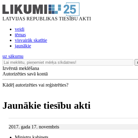
LATVIJAS REPUBLIKAS TIESĪBU AKTI
veidi
tēmas
visvairāk skatītie
jaunākie
uz sākumu
Izvērstā meklēšana
Autorizēties savā kontā
Kādēļ autorizēties vai reģistrēties?
Jaunākie tiesību akti
2017. gada 17. novembris
Ministru kabinets