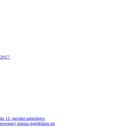
.2017.
a 13. janvāra saistošajos
ersonas) statusa noteikšanu un