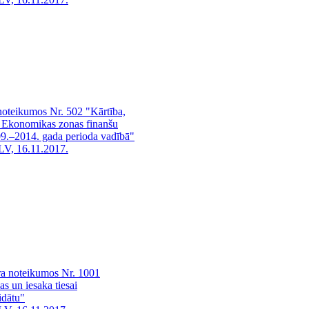
 noteikumos Nr. 502 "Kārtība,
as Ekonomikas zonas finanšu
09.–2014. gada perioda vadībā"
LV, 16.11.2017.
ra noteikumos Nr. 1001
s un iesaka tiesai
idātu"