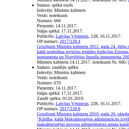
Statuss:
spēkā esošs
Izdevējs:
Ministru kabinets
Veids:
noteikumi
Numurs:
666
Pieņemts:
14.11.2017.
Stājas spēkā:
17.11.2017.
Publicēts:
Latvijas Vēstnesis
, 228, 16.11.2017.
OP numurs:
2017/228.4
Grozījumi Ministru kabineta 2012. gada 24. jūlija
kādā nodrošina revīzijas iestādes funkcijas Eirop
instrumenta un Norvēģijas finanšu instrumenta 20
Ministru kabineta 14.11.2017. noteikumi Nr. 666
/
Statuss:
zaudējis spēku
Izdevējs:
Ministru kabinets
Veids:
noteikumi
Numurs:
670
Pieņemts:
14.11.2017.
Stājas spēkā:
17.11.2017.
Zaudē spēku:
01.01.2019.
Publicēts:
Latvijas Vēstnesis
, 228, 16.11.2017.
OP numurs:
2017/228.8
Grozījumi Ministru kabineta 2010. gada 26. oktob
"Kārtība, kādā Maksātnespējas administrācija izvēla
maksātnespējas procesa administratora amata kand