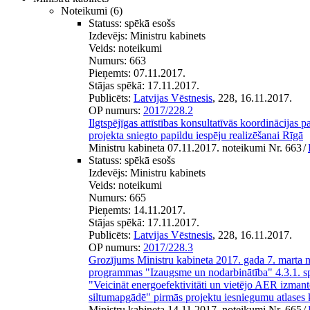
Noteikumi
(6)
Statuss:
spēkā esošs
Izdevējs:
Ministru kabinets
Veids:
noteikumi
Numurs:
663
Pieņemts:
07.11.2017.
Stājas spēkā:
17.11.2017.
Publicēts:
Latvijas Vēstnesis
, 228, 16.11.2017.
OP numurs:
2017/228.2
Ilgtspējīgas attīstības konsultatīvās koordinācija
projekta sniegto papildu iespēju realizēšanai Rīgā
Ministru kabineta 07.11.2017. noteikumi Nr. 663
/
Statuss:
spēkā esošs
Izdevējs:
Ministru kabinets
Veids:
noteikumi
Numurs:
665
Pieņemts:
14.11.2017.
Stājas spēkā:
17.11.2017.
Publicēts:
Latvijas Vēstnesis
, 228, 16.11.2017.
OP numurs:
2017/228.3
Grozījums Ministru kabineta 2017. gada 7. marta 
programmas "Izaugsme un nodarbinātība" 4.3.1. sp
"Veicināt energoefektivitāti un vietējo AER izmant
siltumapgādē" pirmās projektu iesniegumu atlases 
Ministru kabineta 14.11.2017. noteikumi Nr. 665
/