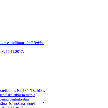
s padomes nolikums
Rail Baltica
LV, 16.11.2017.
noteikumos Nr. 135 "Darbības
ecifiskā atbalsta mērķa
ošanu centralizētajā
kārtas īstenošanas noteikumi"
LV, 16.11.2017.