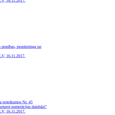
LV, 16.11.2017.
 prasības, monitoringa un
LV, 16.11.2017.
ra noteikumos Nr. 45
uzturot numerācijas datubāzi"
LV, 16.11.2017.