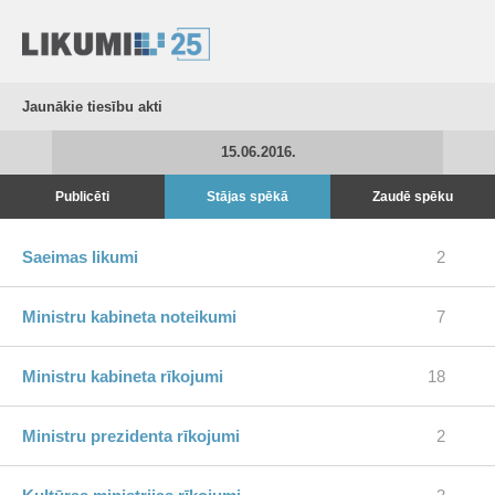
Jaunākie tiesību akti
15.06.2016.
Publicēti
Stājas spēkā
Zaudē spēku
Saeimas likumi
2
Ministru kabineta noteikumi
7
Ministru kabineta rīkojumi
18
Ministru prezidenta rīkojumi
2