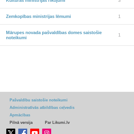
Kultūras ministrijas rīkojumi
3
Zemkopības ministrijas lēmumi
1
Mārupes novada pašvaldības domes saistošie
1
noteikumi
Pašvaldību saistošie noteikumi
Administratīvās atbildības ceļvedis
Apmācības
Pilnā versija
Par Likumi.lv