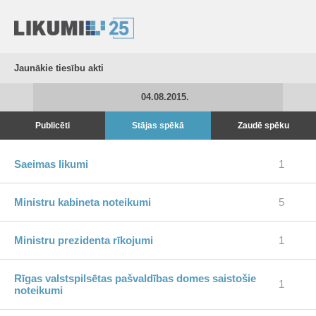
Jaunākie tiesību akti
04.08.2015.
Publicēti
Stājas spēkā
Zaudē spēku
Saeimas likumi
1
Ministru kabineta noteikumi
5
Ministru prezidenta rīkojumi
1
Rīgas valstspilsētas pašvaldības domes saistošie
1
noteikumi