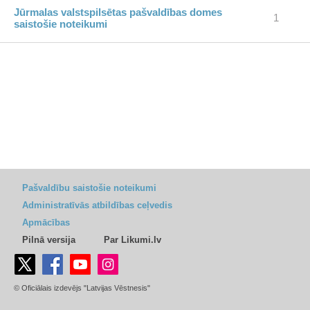
Jūrmalas valstspilsētas pašvaldības domes
1
saistošie noteikumi
Pašvaldību saistošie noteikumi
Administratīvās atbildības ceļvedis
Apmācības
Pilnā versija
Par Likumi.lv
© Oficiālais izdevējs "Latvijas Vēstnesis"