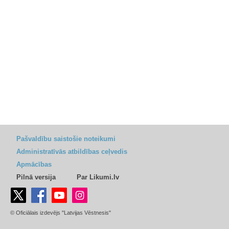
Pašvaldību saistošie noteikumi
Administratīvās atbildības ceļvedis
Apmācības
Pilnā versija
Par Likumi.lv
© Oficiālais izdevējs "Latvijas Vēstnesis"