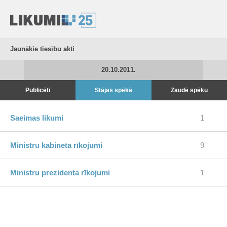
Jaunākie tiesību akti
20.10.2011.
Publicēti
Stājas spēkā
Zaudē spēku
Saeimas likumi
1
Ministru kabineta rīkojumi
9
Ministru prezidenta rīkojumi
1