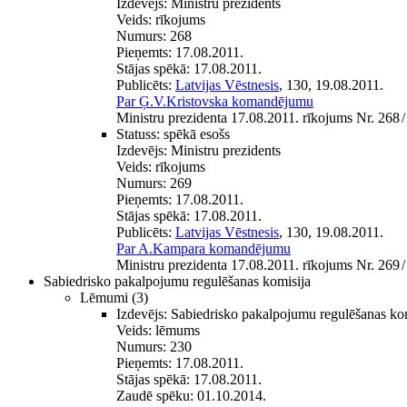
Izdevējs:
Ministru prezidents
Veids:
rīkojums
Numurs:
268
Pieņemts:
17.08.2011.
Stājas spēkā:
17.08.2011.
Publicēts:
Latvijas Vēstnesis
, 130, 19.08.2011.
Par Ģ.V.Kristovska komandējumu
Ministru prezidenta 17.08.2011. rīkojums Nr. 268
/
Statuss:
spēkā esošs
Izdevējs:
Ministru prezidents
Veids:
rīkojums
Numurs:
269
Pieņemts:
17.08.2011.
Stājas spēkā:
17.08.2011.
Publicēts:
Latvijas Vēstnesis
, 130, 19.08.2011.
Par A.Kampara komandējumu
Ministru prezidenta 17.08.2011. rīkojums Nr. 269
/
Sabiedrisko pakalpojumu regulēšanas komisija
Lēmumi
(3)
Izdevējs:
Sabiedrisko pakalpojumu regulēšanas ko
Veids:
lēmums
Numurs:
230
Pieņemts:
17.08.2011.
Stājas spēkā:
17.08.2011.
Zaudē spēku:
01.10.2014.