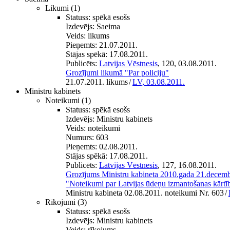
Likumi
(1)
Statuss:
spēkā esošs
Izdevējs:
Saeima
Veids:
likums
Pieņemts:
21.07.2011.
Stājas spēkā:
17.08.2011.
Publicēts:
Latvijas Vēstnesis
, 120, 03.08.2011.
Grozījumi likumā "Par policiju"
21.07.2011. likums
/
LV, 03.08.2011.
Ministru kabinets
Noteikumi
(1)
Statuss:
spēkā esošs
Izdevējs:
Ministru kabinets
Veids:
noteikumi
Numurs:
603
Pieņemts:
02.08.2011.
Stājas spēkā:
17.08.2011.
Publicēts:
Latvijas Vēstnesis
, 127, 16.08.2011.
Grozījums Ministru kabineta 2010.gada 21.decem
"Noteikumi par Latvijas ūdeņu izmantošanas kārtī
Ministru kabineta 02.08.2011. noteikumi Nr. 603
/
Rīkojumi
(3)
Statuss:
spēkā esošs
Izdevējs:
Ministru kabinets
Veids:
rīkojums