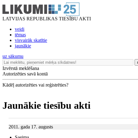
LATVIJAS REPUBLIKAS TIESĪBU AKTI
veidi
tēmas
visvairāk skatītie
jaunākie
uz sākumu
Izvērstā meklēšana
Autorizēties savā kontā
Kādēļ autorizēties vai reģistrēties?
Jaunākie tiesību akti
2011. gada 17. augusts
Saeima