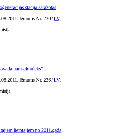
ģenerācijas stacijā saražotās
7.08.2011. lēmums Nr. 230
/
LV,
misija
s novada namsaimnieks"
7.08.2011. lēmums Nr. 236
/
LV,
misija
tītajiem lietotājiem no 2011.gada