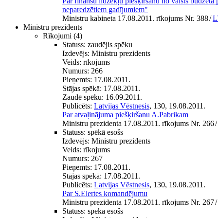
Par finanšu līdzekļu piešķiršanu no valsts budžet
neparedzētiem gadījumiem"
Ministru kabineta 17.08.2011. rīkojums Nr. 388
/
L
Ministru prezidents
Rīkojumi
(4)
Statuss:
zaudējis spēku
Izdevējs:
Ministru prezidents
Veids:
rīkojums
Numurs:
266
Pieņemts:
17.08.2011.
Stājas spēkā:
17.08.2011.
Zaudē spēku:
16.09.2011.
Publicēts:
Latvijas Vēstnesis
, 130, 19.08.2011.
Par atvaļinājuma piešķiršanu A.Pabrikam
Ministru prezidenta 17.08.2011. rīkojums Nr. 266
/
Statuss:
spēkā esošs
Izdevējs:
Ministru prezidents
Veids:
rīkojums
Numurs:
267
Pieņemts:
17.08.2011.
Stājas spēkā:
17.08.2011.
Publicēts:
Latvijas Vēstnesis
, 130, 19.08.2011.
Par S.Ēlertes komandējumu
Ministru prezidenta 17.08.2011. rīkojums Nr. 267
/
Statuss:
spēkā esošs