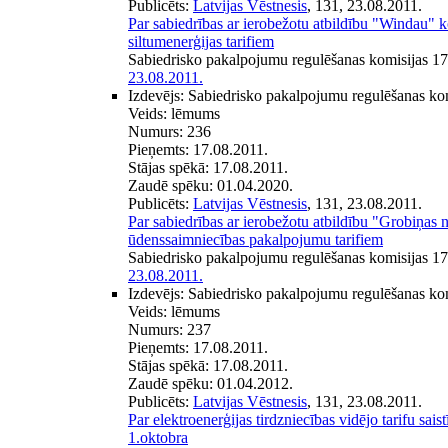
Publicēts:
Latvijas Vēstnesis
, 131, 23.08.2011.
Par sabiedrības ar ierobežotu atbildību "Windau" ko
siltumenerģijas tarifiem
Sabiedrisko pakalpojumu regulēšanas komisijas 1
23.08.2011.
Izdevējs:
Sabiedrisko pakalpojumu regulēšanas ko
Veids:
lēmums
Numurs:
236
Pieņemts:
17.08.2011.
Stājas spēkā:
17.08.2011.
Zaudē spēku:
01.04.2020.
Publicēts:
Latvijas Vēstnesis
, 131, 23.08.2011.
Par sabiedrības ar ierobežotu atbildību "Grobiņa
ūdenssaimniecības pakalpojumu tarifiem
Sabiedrisko pakalpojumu regulēšanas komisijas 1
23.08.2011.
Izdevējs:
Sabiedrisko pakalpojumu regulēšanas ko
Veids:
lēmums
Numurs:
237
Pieņemts:
17.08.2011.
Stājas spēkā:
17.08.2011.
Zaudē spēku:
01.04.2012.
Publicēts:
Latvijas Vēstnesis
, 131, 23.08.2011.
Par elektroenerģijas tirdzniecības vidējo tarifu sais
1.oktobra