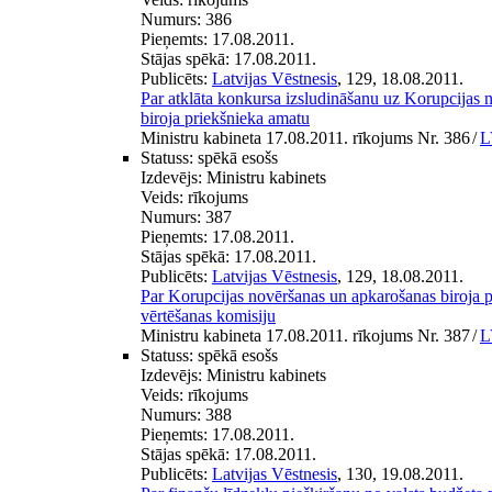
Numurs:
386
Pieņemts:
17.08.2011.
Stājas spēkā:
17.08.2011.
Publicēts:
Latvijas Vēstnesis
, 129, 18.08.2011.
Par atklāta konkursa izsludināšanu uz Korupcijas
biroja priekšnieka amatu
Ministru kabineta 17.08.2011. rīkojums Nr. 386
/
L
Statuss:
spēkā esošs
Izdevējs:
Ministru kabinets
Veids:
rīkojums
Numurs:
387
Pieņemts:
17.08.2011.
Stājas spēkā:
17.08.2011.
Publicēts:
Latvijas Vēstnesis
, 129, 18.08.2011.
Par Korupcijas novēršanas un apkarošanas biroja 
vērtēšanas komisiju
Ministru kabineta 17.08.2011. rīkojums Nr. 387
/
L
Statuss:
spēkā esošs
Izdevējs:
Ministru kabinets
Veids:
rīkojums
Numurs:
388
Pieņemts:
17.08.2011.
Stājas spēkā:
17.08.2011.
Publicēts:
Latvijas Vēstnesis
, 130, 19.08.2011.