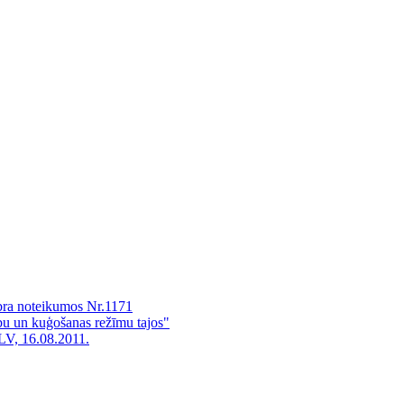
bra noteikumos Nr.1171
bu un kuģošanas režīmu tajos"
LV, 16.08.2011.