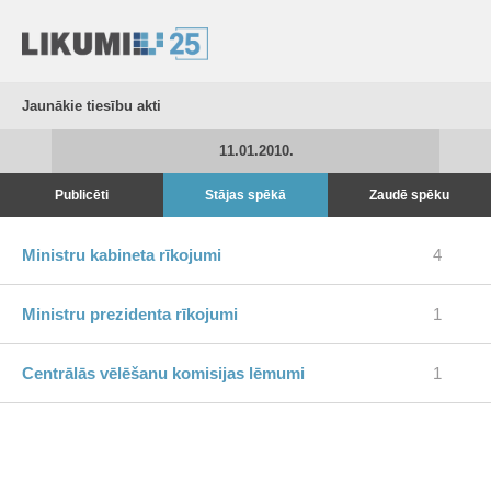
Jaunākie tiesību akti
11.01.2010.
Publicēti
Stājas spēkā
Zaudē spēku
Ministru kabineta rīkojumi
4
Ministru prezidenta rīkojumi
1
Centrālās vēlēšanu komisijas lēmumi
1