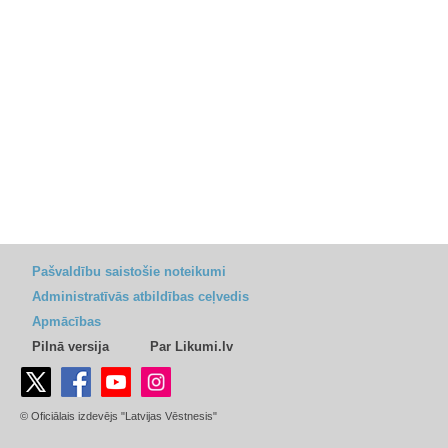
Pašvaldību saistošie noteikumi
Administratīvās atbildības ceļvedis
Apmācības
Pilnā versija
Par Likumi.lv
© Oficiālais izdevējs "Latvijas Vēstnesis"