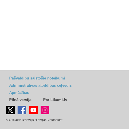
Pašvaldību saistošie noteikumi
Administratīvās atbildības ceļvedis
Apmācības
Pilnā versija
Par Likumi.lv
© Oficiālais izdevējs "Latvijas Vēstnesis"