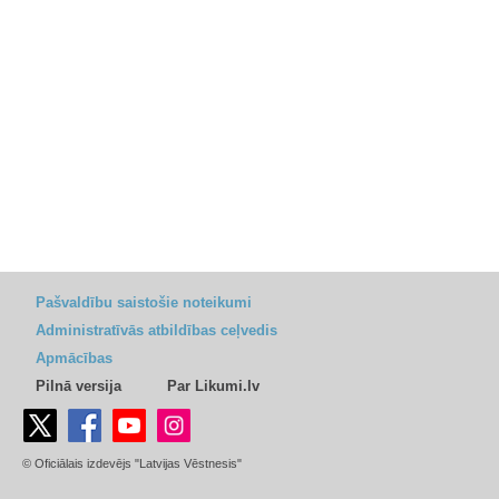
Pašvaldību saistošie noteikumi
Administratīvās atbildības ceļvedis
Apmācības
Pilnā versija
Par Likumi.lv
© Oficiālais izdevējs "Latvijas Vēstnesis"