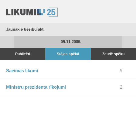
Jaunākie tiesību akti
09.11.2006.
Publicēti
Stājas spēkā
Zaudē spēku
Saeimas likumi
9
Ministru prezidenta rīkojumi
2