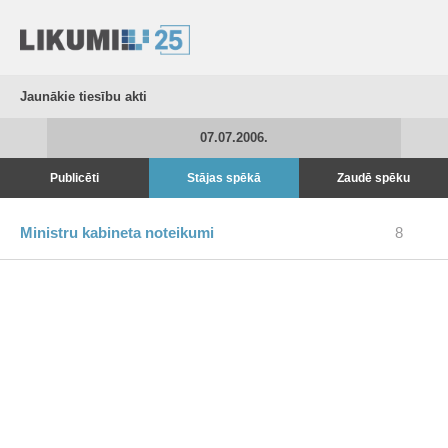
Jaunākie tiesību akti
07.07.2006.
Publicēti
Stājas spēkā
Zaudē spēku
Ministru kabineta noteikumi
8