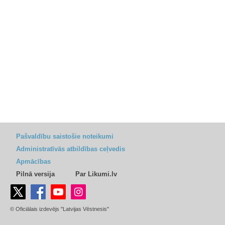
Pašvaldību saistošie noteikumi
Administratīvās atbildības ceļvedis
Apmācības
Pilnā versija
Par Likumi.lv
© Oficiālais izdevējs "Latvijas Vēstnesis"