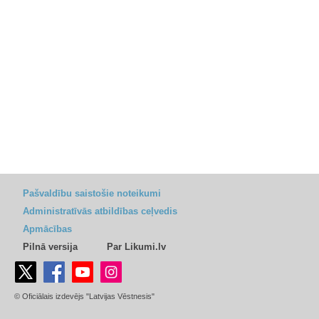
Pašvaldību saistošie noteikumi
Administratīvās atbildības ceļvedis
Apmācības
Pilnā versija
Par Likumi.lv
© Oficiālais izdevējs "Latvijas Vēstnesis"