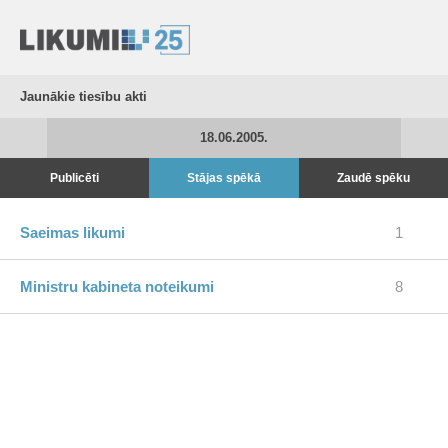
Jaunākie tiesību akti
18.06.2005.
Publicēti
Stājas spēkā
Zaudē spēku
Saeimas likumi
1
Ministru kabineta noteikumi
8