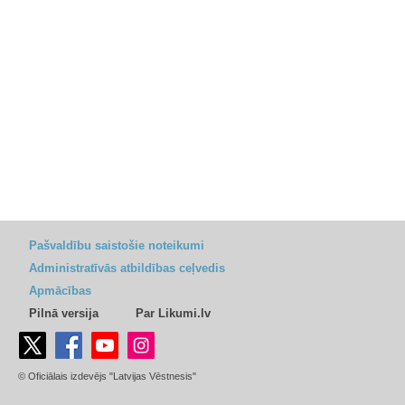
Pašvaldību saistošie noteikumi
Administratīvās atbildības ceļvedis
Apmācības
Pilnā versija
Par Likumi.lv
© Oficiālais izdevējs "Latvijas Vēstnesis"