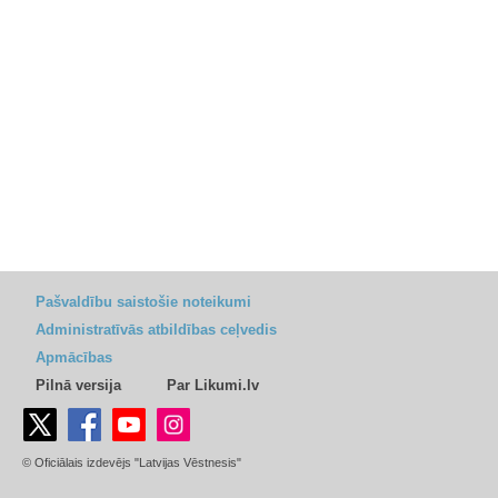
Pašvaldību saistošie noteikumi
Administratīvās atbildības ceļvedis
Apmācības
Pilnā versija
Par Likumi.lv
© Oficiālais izdevējs "Latvijas Vēstnesis"