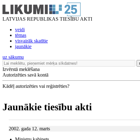
LATVIJAS REPUBLIKAS TIESĪBU AKTI
veidi
tēmas
visvairāk skatītie
jaunākie
uz sākumu
Izvērstā meklēšana
Autorizēties savā kontā
Kādēļ autorizēties vai reģistrēties?
Jaunākie tiesību akti
2002. gada 12. marts
Ministru kabinets