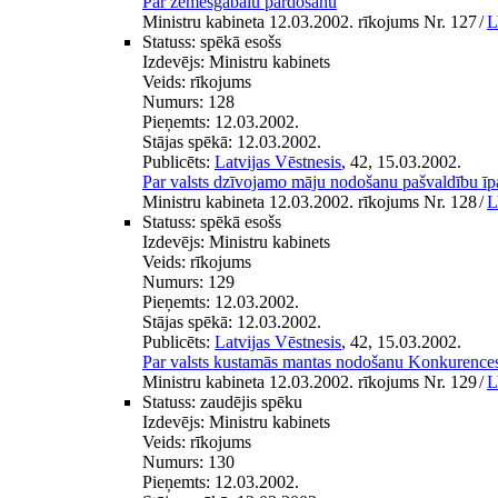
Par zemesgabalu pārdošanu
Ministru kabineta 12.03.2002. rīkojums Nr. 127
/
L
Statuss:
spēkā esošs
Izdevējs:
Ministru kabinets
Veids:
rīkojums
Numurs:
128
Pieņemts:
12.03.2002.
Stājas spēkā:
12.03.2002.
Publicēts:
Latvijas Vēstnesis
, 42, 15.03.2002.
Par valsts dzīvojamo māju nodošanu pašvaldību ī
Ministru kabineta 12.03.2002. rīkojums Nr. 128
/
L
Statuss:
spēkā esošs
Izdevējs:
Ministru kabinets
Veids:
rīkojums
Numurs:
129
Pieņemts:
12.03.2002.
Stājas spēkā:
12.03.2002.
Publicēts:
Latvijas Vēstnesis
, 42, 15.03.2002.
Par valsts kustamās mantas nodošanu Konkurence
Ministru kabineta 12.03.2002. rīkojums Nr. 129
/
L
Statuss:
zaudējis spēku
Izdevējs:
Ministru kabinets
Veids:
rīkojums
Numurs:
130
Pieņemts:
12.03.2002.