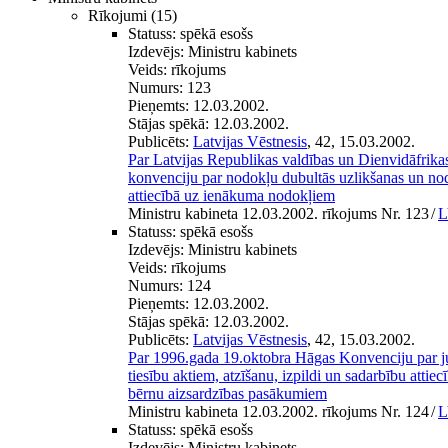
Rīkojumi
(15)
Statuss:
spēkā esošs
Izdevējs:
Ministru kabinets
Veids:
rīkojums
Numurs:
123
Pieņemts:
12.03.2002.
Stājas spēkā:
12.03.2002.
Publicēts:
Latvijas Vēstnesis
, 42, 15.03.2002.
Par Latvijas Republikas valdības un Dienvidāfrika
konvenciju par nodokļu dubultās uzlikšanas un n
attiecībā uz ienākuma nodokļiem
Ministru kabineta 12.03.2002. rīkojums Nr. 123
/
L
Statuss:
spēkā esošs
Izdevējs:
Ministru kabinets
Veids:
rīkojums
Numurs:
124
Pieņemts:
12.03.2002.
Stājas spēkā:
12.03.2002.
Publicēts:
Latvijas Vēstnesis
, 42, 15.03.2002.
Par 1996.gada 19.oktobra Hāgas Konvenciju par j
tiesību aktiem, atzīšanu, izpildi un sadarbību attie
bērnu aizsardzības pasākumiem
Ministru kabineta 12.03.2002. rīkojums Nr. 124
/
L
Statuss:
spēkā esošs
Izdevējs:
Ministru kabinets