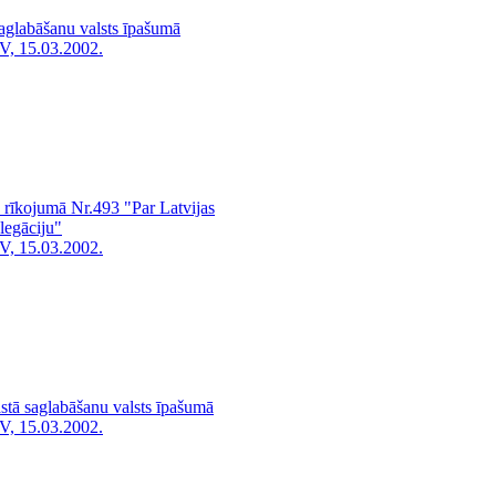
aglabāšanu valsts īpašumā
V, 15.03.2002.
 rīkojumā Nr.493 "Par Latvijas
legāciju"
V, 15.03.2002.
tā saglabāšanu valsts īpašumā
V, 15.03.2002.