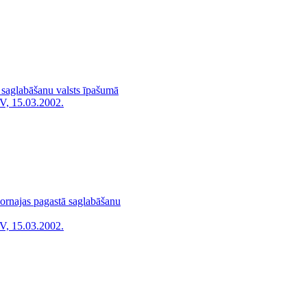
 saglabāšanu valsts īpašumā
V, 15.03.2002.
ornajas pagastā saglabāšanu
V, 15.03.2002.