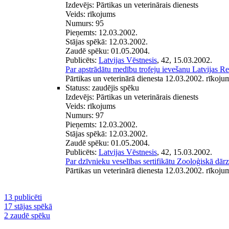
Izdevējs:
Pārtikas un veterinārais dienests
Veids:
rīkojums
Numurs:
95
Pieņemts:
12.03.2002.
Stājas spēkā:
12.03.2002.
Zaudē spēku:
01.05.2004.
Publicēts:
Latvijas Vēstnesis
, 42, 15.03.2002.
Par apstrādātu medību trofeju ievešanu Latvijas R
Pārtikas un veterinārā dienesta 12.03.2002. rīkoju
Statuss:
zaudējis spēku
Izdevējs:
Pārtikas un veterinārais dienests
Veids:
rīkojums
Numurs:
97
Pieņemts:
12.03.2002.
Stājas spēkā:
12.03.2002.
Zaudē spēku:
01.05.2004.
Publicēts:
Latvijas Vēstnesis
, 42, 15.03.2002.
Par dzīvnieku veselības sertifikātu Zooloģiskā dār
Pārtikas un veterinārā dienesta 12.03.2002. rīkoju
13 publicēti
17 stājas spēkā
2 zaudē spēku