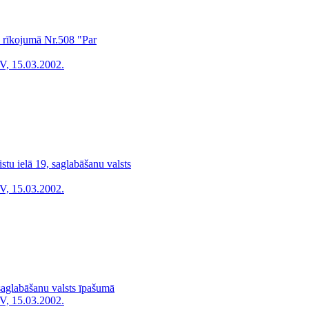
 rīkojumā Nr.508 "Par
V, 15.03.2002.
tu ielā 19, saglabāšanu valsts
V, 15.03.2002.
saglabāšanu valsts īpašumā
V, 15.03.2002.