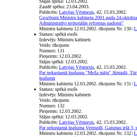
Stājas spēkā:
12.03.2002.
Zaudē spēku:
23.04.2003.
Publicēts:
Latvijas Vēstnesis
, 42, 15.03.2002.
Grozījumi Ministru kabineta 2001.gada 24.oktobra
Administratīvi teritoriālās reformas padomi"
Ministru kabineta 12.03.2002. rīkojums Nr. 130
/
L
Statuss:
spēkā esošs
Izdevējs:
Ministru kabinets
Veids:
rīkojums
Numurs:
131
Pieņemts:
12.03.2002.
Stājas spēkā:
12.03.2002.
Publicēts:
Latvijas Vēstnesis
, 42, 15.03.2002.
Par nekustamā īpašuma "Meža māja" Jūrmalā, Tūris
īpašumā
Ministru kabineta 12.03.2002. rīkojums Nr. 131
/
L
Statuss:
spēkā esošs
Izdevējs:
Ministru kabinets
Veids:
rīkojums
Numurs:
132
Pieņemts:
12.03.2002.
Stājas spēkā:
12.03.2002.
Publicēts:
Latvijas Vēstnesis
, 42, 15.03.2002.
Par nekustamā īpašuma Ventspilī, Gaismas ielā 3, 
Ministru kabineta 12.03.2002. rīkojums Nr. 132
/
L