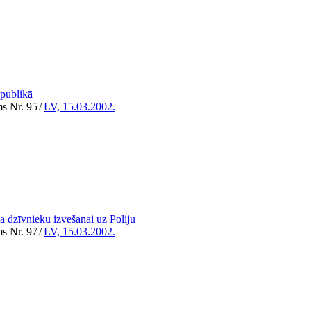
epublikā
ms Nr. 95
/
LV, 15.03.2002.
za dzīvnieku izvešanai uz Poliju
ms Nr. 97
/
LV, 15.03.2002.