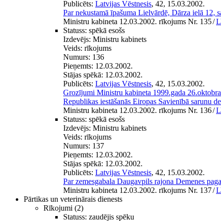
Publicēts:
Latvijas Vēstnesis
, 42, 15.03.2002.
Par nekustamā īpašuma Lielvārdē, Dārza ielā 12, s
Ministru kabineta 12.03.2002. rīkojums Nr. 135
/
L
Statuss:
spēkā esošs
Izdevējs:
Ministru kabinets
Veids:
rīkojums
Numurs:
136
Pieņemts:
12.03.2002.
Stājas spēkā:
12.03.2002.
Publicēts:
Latvijas Vēstnesis
, 42, 15.03.2002.
Grozījumi Ministru kabineta 1999.gada 26.oktobra
Republikas iestāšanās Eiropas Savienībā sarunu de
Ministru kabineta 12.03.2002. rīkojums Nr. 136
/
L
Statuss:
spēkā esošs
Izdevējs:
Ministru kabinets
Veids:
rīkojums
Numurs:
137
Pieņemts:
12.03.2002.
Stājas spēkā:
12.03.2002.
Publicēts:
Latvijas Vēstnesis
, 42, 15.03.2002.
Par zemesgabala Daugavpils rajona Demenes pagas
Ministru kabineta 12.03.2002. rīkojums Nr. 137
/
L
Pārtikas un veterinārais dienests
Rīkojumi
(2)
Statuss:
zaudējis spēku