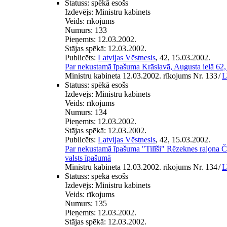
Statuss:
spēkā esošs
Izdevējs:
Ministru kabinets
Veids:
rīkojums
Numurs:
133
Pieņemts:
12.03.2002.
Stājas spēkā:
12.03.2002.
Publicēts:
Latvijas Vēstnesis
, 42, 15.03.2002.
Par nekustamā īpašuma Krāslavā, Augusta ielā 62,
Ministru kabineta 12.03.2002. rīkojums Nr. 133
/
L
Statuss:
spēkā esošs
Izdevējs:
Ministru kabinets
Veids:
rīkojums
Numurs:
134
Pieņemts:
12.03.2002.
Stājas spēkā:
12.03.2002.
Publicēts:
Latvijas Vēstnesis
, 42, 15.03.2002.
Par nekustamā īpašuma "Tilīši" Rēzeknes rajona Č
valsts īpašumā
Ministru kabineta 12.03.2002. rīkojums Nr. 134
/
L
Statuss:
spēkā esošs
Izdevējs:
Ministru kabinets
Veids:
rīkojums
Numurs:
135
Pieņemts:
12.03.2002.
Stājas spēkā:
12.03.2002.