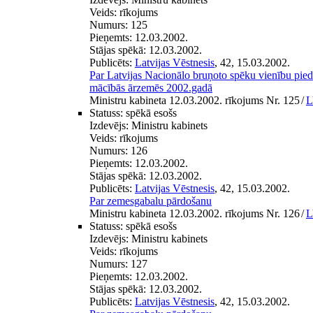
Veids:
rīkojums
Numurs:
125
Pieņemts:
12.03.2002.
Stājas spēkā:
12.03.2002.
Publicēts:
Latvijas Vēstnesis
, 42, 15.03.2002.
Par Latvijas Nacionālo bruņoto spēku vienību pieda
mācībās ārzemēs 2002.gadā
Ministru kabineta 12.03.2002. rīkojums Nr. 125
/
L
Statuss:
spēkā esošs
Izdevējs:
Ministru kabinets
Veids:
rīkojums
Numurs:
126
Pieņemts:
12.03.2002.
Stājas spēkā:
12.03.2002.
Publicēts:
Latvijas Vēstnesis
, 42, 15.03.2002.
Par zemesgabalu pārdošanu
Ministru kabineta 12.03.2002. rīkojums Nr. 126
/
L
Statuss:
spēkā esošs
Izdevējs:
Ministru kabinets
Veids:
rīkojums
Numurs:
127
Pieņemts:
12.03.2002.
Stājas spēkā:
12.03.2002.
Publicēts:
Latvijas Vēstnesis
, 42, 15.03.2002.