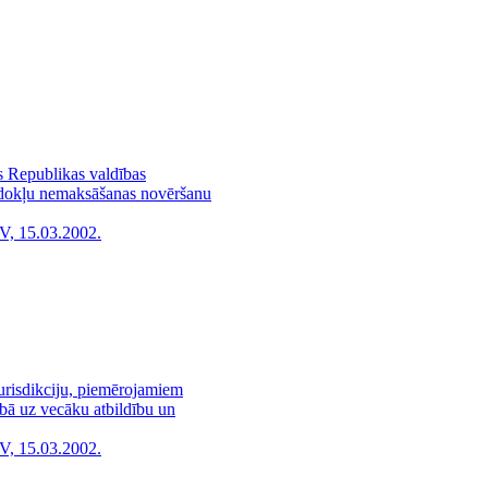
s Republikas valdības
odokļu nemaksāšanas novēršanu
V, 15.03.2002.
urisdikciju, piemērojamiem
cībā uz vecāku atbildību un
V, 15.03.2002.