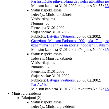
Par institūciju pilnvarošanu degvielas atbilstības n
Ministru kabineta 31.01.2002. rīkojums Nr. 55
/
LV
Statuss:
spēkā esošs
Izdevējs:
Ministru kabinets
Veids:
rīkojums
Numurs:
56
Pieņemts:
31.01.2002.
Stājas spēkā:
31.01.2002.
Publicēts:
Latvijas Vēstnesis
, 20, 06.02.2002.
Grozījums Ministru Padomes 1992.gada 17.august
uzņēmuma "Tehnika un sports" nodošanu Satiksmes
Ministru kabineta 31.01.2002. rīkojums Nr. 56
/
LV
Statuss:
spēkā esošs
Izdevējs:
Ministru kabinets
Veids:
rīkojums
Numurs:
57
Pieņemts:
31.01.2002.
Stājas spēkā:
31.01.2002.
Publicēts:
Latvijas Vēstnesis
, 20, 06.02.2002.
Par A.Ābeli
Ministru kabineta 31.01.2002. rīkojums Nr. 57
/
LV
Ministru prezidents
Rīkojumi
(2)
Statuss:
spēkā esošs
Izdevējs:
Ministru prezidents