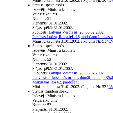
Ministru kabineta 31.01.2002. rīkojums Nr. 50
/
LV
Statuss:
spēkā esošs
Izdevējs:
Ministru kabinets
Veids:
rīkojums
Numurs:
51
Pieņemts:
31.01.2002.
Stājas spēkā:
31.01.2002.
Publicēts:
Latvijas Vēstnesis
, 20, 06.02.2002.
Par ēkas Ludzā, Raiņa ielā 16, nodošanu Ludzas r
Ministru kabineta 31.01.2002. rīkojums Nr. 51
/
LV
Statuss:
spēkā esošs
Izdevējs:
Ministru kabinets
Veids:
rīkojums
Numurs:
52
Pieņemts:
31.01.2002.
Stājas spēkā:
31.01.2002.
Publicēts:
Latvijas Vēstnesis
, 20, 06.02.2002.
Par valsts nekustamās mantas domājamo daļu Rīgā,
Mūkusalas ielā 62, pārdošanu
Ministru kabineta 31.01.2002. rīkojums Nr. 52
/
LV
Statuss:
zaudējis spēku
Izdevējs:
Ministru kabinets
Veids:
rīkojums
Numurs:
53
Pieņemts:
31.01.2002.