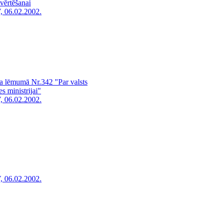
ovērtēšanai
, 06.02.2002.
a lēmumā Nr.342 "Par valsts
 ministrijai"
, 06.02.2002.
, 06.02.2002.