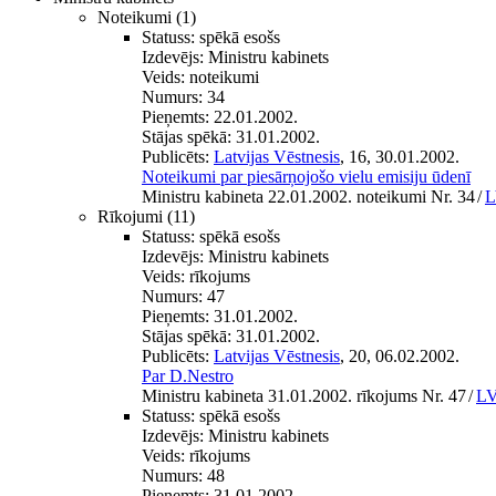
Noteikumi
(1)
Statuss:
spēkā esošs
Izdevējs:
Ministru kabinets
Veids:
noteikumi
Numurs:
34
Pieņemts:
22.01.2002.
Stājas spēkā:
31.01.2002.
Publicēts:
Latvijas Vēstnesis
, 16, 30.01.2002.
Noteikumi par piesārņojošo vielu emisiju ūdenī
Ministru kabineta 22.01.2002. noteikumi Nr. 34
/
L
Rīkojumi
(11)
Statuss:
spēkā esošs
Izdevējs:
Ministru kabinets
Veids:
rīkojums
Numurs:
47
Pieņemts:
31.01.2002.
Stājas spēkā:
31.01.2002.
Publicēts:
Latvijas Vēstnesis
, 20, 06.02.2002.
Par D.Nestro
Ministru kabineta 31.01.2002. rīkojums Nr. 47
/
LV
Statuss:
spēkā esošs
Izdevējs:
Ministru kabinets
Veids:
rīkojums
Numurs:
48
Pieņemts:
31.01.2002.