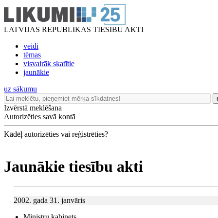
LATVIJAS REPUBLIKAS TIESĪBU AKTI
veidi
tēmas
visvairāk skatītie
jaunākie
uz sākumu
Izvērstā meklēšana
Autorizēties savā kontā
Kādēļ autorizēties vai reģistrēties?
Jaunākie tiesību akti
2002. gada 31. janvāris
Ministru kabinets