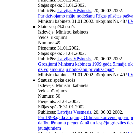
Stājas spēkā:
31.01.2002.
Publicēts:
Latvijas Vēstnesis
, 20, 06.02.2002.
Par dzīvojamo māju nodošanu Rīgas pilsētas pašv
Ministru kabineta 31.01.2002. rīkojums Nr. 48
/
LV
Statuss:
spēkā esošs
Izdevējs:
Ministru kabinets
Veids:
rīkojums
Numurs:
49
Pieņemts:
31.01.2002.
Stājas spēkā:
31.01.2002.
Publicēts:
Latvijas Vēstnesis
, 20, 06.02.2002.
Grozījumi Ministru kabineta 1999.gada 5.maija rī
dzīvojamo māju nodošanu privatizācijai"
Ministru kabineta 31.01.2002. rīkojums Nr. 49
/
LV
Statuss:
spēkā esošs
Izdevējs:
Ministru kabinets
Veids:
rīkojums
Numurs:
50
Pieņemts:
31.01.2002.
Stājas spēkā:
31.01.2002.
Publicēts:
Latvijas Vēstnesis
, 20, 06.02.2002.
Par 1998.gada 25.jūnija Orhūsas konvenciju par pie
dalību lēmumu pieņemšanā un iespēju griezties tiesu
jautājumiem