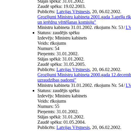
Stājas spēkā:
31.01.2002.
Zaudē spēku:
19.02.2003.
Publicēts:
Latvijas Vēstnesis
, 20, 06.02.2002.
Grozījumi Ministru kabineta 2001.gada 3.aprīļa r
un ierēdņu vērtēšanas komisiju"
Ministru kabineta 31.01.2002. rīkojums Nr. 53
/
LV
Statuss:
zaudējis spēku
Izdevējs:
Ministru kabinets
Veids:
rīkojums
Numurs:
54
Pieņemts:
31.01.2002.
Stājas spēkā:
31.01.2002.
Zaudē spēku:
31.05.2005.
Publicēts:
Latvijas Vēstnesis
, 20, 06.02.2002.
Grozījumi Ministru kabineta 2000.gada 12.decemb
uzraudzības padomi"
Ministru kabineta 31.01.2002. rīkojums Nr. 54
/
LV
Statuss:
zaudējis spēku
Izdevējs:
Ministru kabinets
Veids:
rīkojums
Numurs:
55
Pieņemts:
31.01.2002.
Stājas spēkā:
31.01.2002.
Zaudē spēku:
01.05.2004.
Publicēts:
Latvijas Vēstnesis
, 20, 06.02.2002.