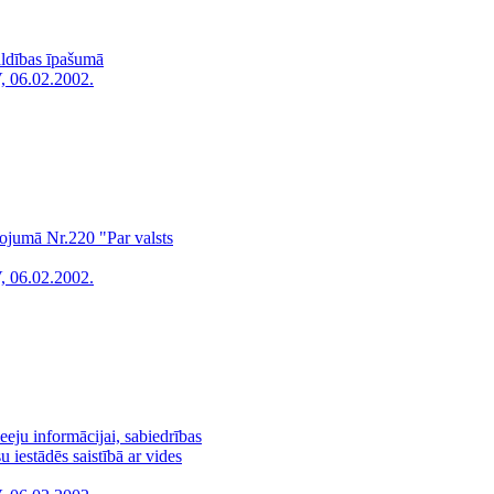
aldības īpašumā
, 06.02.2002.
kojumā Nr.220 "Par valsts
, 06.02.2002.
eju informācijai, sabiedrības
 iestādēs saistībā ar vides