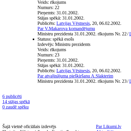
Veids:
rīkojums
Numurs:
22
Pieņemts:
31.01.2002.
Stājas spēkā:
31.01.2002.
Publicēts:
Latvijas Vēstnesis
, 20, 06.02.2002.
Par V.Makarova komandējumu
Ministru prezidenta 31.01.2002. rīkojums Nr. 22
/
Statuss:
spēkā esošs
Izdevējs:
Ministru prezidents
Veids:
rīkojums
Numurs:
23
Pieņemts:
31.01.2002.
Stājas spēkā:
31.01.2002.
Publicēts:
Latvijas Vēstnesis
, 20, 06.02.2002.
Par atvaļinājuma piešķiršanu A.Slakterim
Ministru prezidenta 31.01.2002. rīkojums Nr. 23
/
6 publicēti
14 stājas spēkā
0 zaudē spēku
Šajā vietnē oficiālais izdevējs
Par Likumi.lv