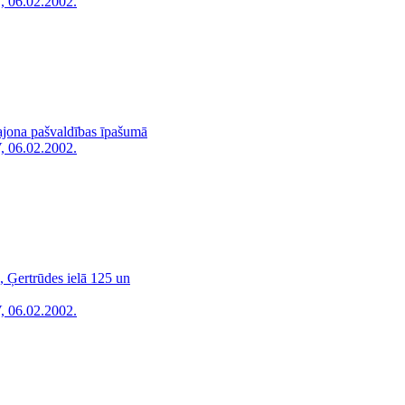
, 06.02.2002.
ajona pašvaldības īpašumā
, 06.02.2002.
 Ģertrūdes ielā 125 un
, 06.02.2002.