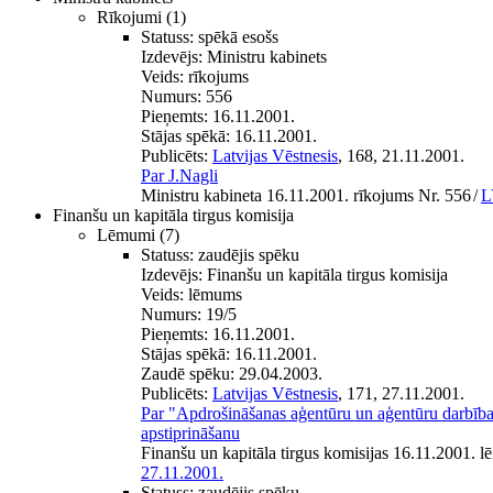
Rīkojumi
(1)
Statuss:
spēkā esošs
Izdevējs:
Ministru kabinets
Veids:
rīkojums
Numurs:
556
Pieņemts:
16.11.2001.
Stājas spēkā:
16.11.2001.
Publicēts:
Latvijas Vēstnesis
, 168, 21.11.2001.
Par J.Nagli
Ministru kabineta 16.11.2001. rīkojums Nr. 556
/
L
Finanšu un kapitāla tirgus komisija
Lēmumi
(7)
Statuss:
zaudējis spēku
Izdevējs:
Finanšu un kapitāla tirgus komisija
Veids:
lēmums
Numurs:
19/5
Pieņemts:
16.11.2001.
Stājas spēkā:
16.11.2001.
Zaudē spēku:
29.04.2003.
Publicēts:
Latvijas Vēstnesis
, 171, 27.11.2001.
Par "Apdrošināšanas aģentūru un aģentūru darbības
apstiprināšanu
Finanšu un kapitāla tirgus komisijas 16.11.2001. 
27.11.2001.
Statuss:
zaudējis spēku