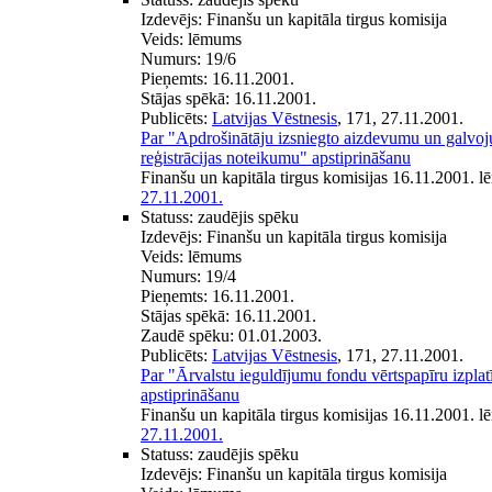
Izdevējs:
Finanšu un kapitāla tirgus komisija
Veids:
lēmums
Numurs:
19/6
Pieņemts:
16.11.2001.
Stājas spēkā:
16.11.2001.
Publicēts:
Latvijas Vēstnesis
, 171, 27.11.2001.
Par "Apdrošinātāju izsniegto aizdevumu un galvoju
reģistrācijas noteikumu" apstiprināšanu
Finanšu un kapitāla tirgus komisijas 16.11.2001. 
27.11.2001.
Statuss:
zaudējis spēku
Izdevējs:
Finanšu un kapitāla tirgus komisija
Veids:
lēmums
Numurs:
19/4
Pieņemts:
16.11.2001.
Stājas spēkā:
16.11.2001.
Zaudē spēku:
01.01.2003.
Publicēts:
Latvijas Vēstnesis
, 171, 27.11.2001.
Par "Ārvalstu ieguldījumu fondu vērtspapīru izpla
apstiprināšanu
Finanšu un kapitāla tirgus komisijas 16.11.2001. 
27.11.2001.
Statuss:
zaudējis spēku
Izdevējs:
Finanšu un kapitāla tirgus komisija