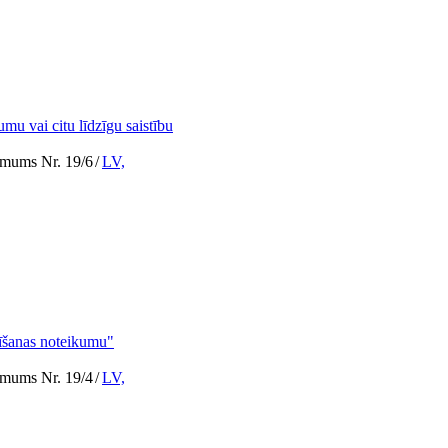
mu vai citu līdzīgu saistību
lēmums Nr. 19/6
/
LV,
tīšanas noteikumu"
lēmums Nr. 19/4
/
LV,