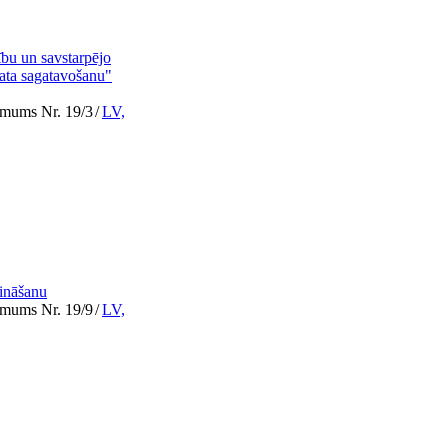
bu un savstarpējo
ata sagatavošanu"
lēmums Nr. 19/3
/
LV,
rināšanu
lēmums Nr. 19/9
/
LV,