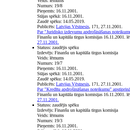
Veids:
lēmums
Numurs:
19/8
Pieņemts:
16.11.2001.
Stājas spēkā:
16.11.2001.
Zaudē spēku:
14.05.2019.
Publicēts:
Latvijas Vēstnesis
, 171, 27.11.2001.
Par "Juridisko izdevumu apdrošināšanas noteikumu
Finanšu un kapitāla tirgus komisijas 16.11.2001. 
27.11.2001.
Statuss:
zaudējis spēku
Izdevējs:
Finanšu un kapitāla tirgus komisija
Veids:
lēmums
Numurs:
19/7
Pieņemts:
16.11.2001.
Stājas spēkā:
16.11.2001.
Zaudē spēku:
14.05.2019.
Publicēts:
Latvijas Vēstnesis
, 171, 27.11.2001.
Par "Kredītu apdrošināšanas noteikumu" apstiprin
Finanšu un kapitāla tirgus komisijas 16.11.2001. 
27.11.2001.
Statuss:
zaudējis spēku
Izdevējs:
Finanšu un kapitāla tirgus komisija
Veids:
lēmums
Numurs:
19/3
Pieņemts:
16.11.2001.