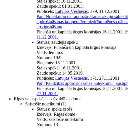
Stājas spēkā:
16.11.2001.
Zaudē spēku:
01.01.2003.
Publicēts:
Latvijas Vēstnesis
, 179, 11.12.2001.
Par "Noteikumu par apdrošināšanas akciju sabiedrī
apdrošināšanas kooperatīvo biedrību mēneša pārsk
apstiprināšanu
Finanšu un kapitāla tirgus komisijas 16.11.2001. 
11.12.2001.
Statuss:
zaudējis spēku
Izdevējs:
Finanšu un kapitāla tirgus komisija
Veids:
lēmums
Numurs:
19/9
Pieņemts:
16.11.2001.
Stājas spēkā:
16.11.2001.
Zaudē spēku:
14.05.2019.
Publicēts:
Latvijas Vēstnesis
, 171, 27.11.2001.
Par "Palīdzības apdrošināšanas noteikumu" apstip
Finanšu un kapitāla tirgus komisijas 16.11.2001. 
27.11.2001.
Rīgas valstspilsētas pašvaldības dome
Saistošie noteikumi
(1)
Statuss:
spēkā esošs
Izdevējs:
Rīgas dome
Veids:
saistošie noteikumi
Numurs:
13