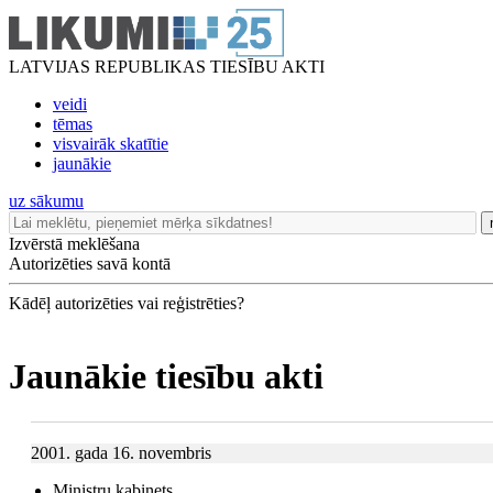
LATVIJAS REPUBLIKAS TIESĪBU AKTI
veidi
tēmas
visvairāk skatītie
jaunākie
uz sākumu
Izvērstā meklēšana
Autorizēties savā kontā
Kādēļ autorizēties vai reģistrēties?
Jaunākie tiesību akti
2001. gada 16. novembris
Ministru kabinets