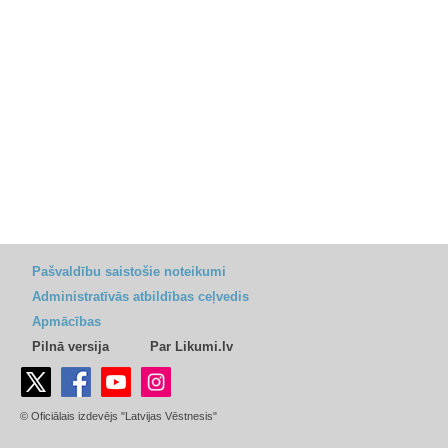
Pašvaldību saistošie noteikumi
Administratīvās atbildības ceļvedis
Apmācības
Pilnā versija
Par Likumi.lv
© Oficiālais izdevējs "Latvijas Vēstnesis"