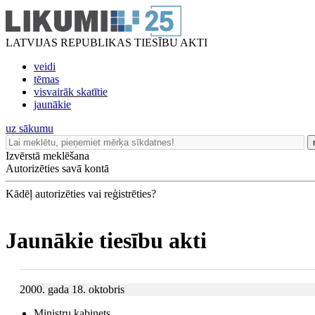
LATVIJAS REPUBLIKAS TIESĪBU AKTI
veidi
tēmas
visvairāk skatītie
jaunākie
uz sākumu
Izvērstā meklēšana
Autorizēties savā kontā
Kādēļ autorizēties vai reģistrēties?
Jaunākie tiesību akti
2000. gada 18. oktobris
Ministru kabinets