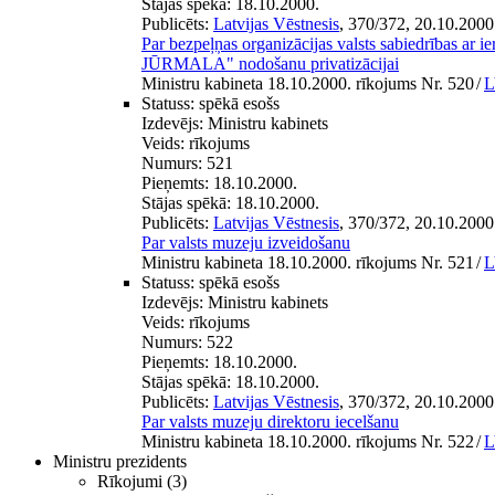
Stājas spēkā:
18.10.2000.
Publicēts:
Latvijas Vēstnesis
, 370/372, 20.10.2000
Par bezpeļņas organizācijas valsts sabiedrības ar 
JŪRMALA" nodošanu privatizācijai
Ministru kabineta 18.10.2000. rīkojums Nr. 520
/
L
Statuss:
spēkā esošs
Izdevējs:
Ministru kabinets
Veids:
rīkojums
Numurs:
521
Pieņemts:
18.10.2000.
Stājas spēkā:
18.10.2000.
Publicēts:
Latvijas Vēstnesis
, 370/372, 20.10.2000
Par valsts muzeju izveidošanu
Ministru kabineta 18.10.2000. rīkojums Nr. 521
/
L
Statuss:
spēkā esošs
Izdevējs:
Ministru kabinets
Veids:
rīkojums
Numurs:
522
Pieņemts:
18.10.2000.
Stājas spēkā:
18.10.2000.
Publicēts:
Latvijas Vēstnesis
, 370/372, 20.10.2000
Par valsts muzeju direktoru iecelšanu
Ministru kabineta 18.10.2000. rīkojums Nr. 522
/
L
Ministru prezidents
Rīkojumi
(3)