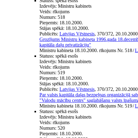
Statuss:
spēkā esošs
Izdevējs:
Ministru kabinets
Veids:
rīkojums
Numurs:
518
Pieņemts:
18.10.2000.
Stājas spēkā:
18.10.2000.
Publicēts:
Latvijas Vēstnesis
, 370/372, 20.10.2000
Grozījums Ministru kabineta 1996.gada 18.decemb
kapitāla daļu privatizāciju"
Ministru kabineta 18.10.2000. rīkojums Nr. 518
/
L
Statuss:
spēkā esošs
Izdevējs:
Ministru kabinets
Veids:
rīkojums
Numurs:
519
Pieņemts:
18.10.2000.
Stājas spēkā:
18.10.2000.
Publicēts:
Latvijas Vēstnesis
, 370/372, 20.10.2000
Par valsts kapitāla daļas bezpeļņas organizācijā sab
"Valodu mācību centrs" saglabāšanu valsts īpašum
Ministru kabineta 18.10.2000. rīkojums Nr. 519
/
L
Statuss:
spēkā esošs
Izdevējs:
Ministru kabinets
Veids:
rīkojums
Numurs:
520
Pieņemts:
18.10.2000.