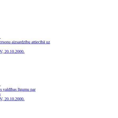
.
sonu aizsardzību attiecībā uz
V, 20.10.2000.
.
ts valdības līgumu par
u
V, 20.10.2000.