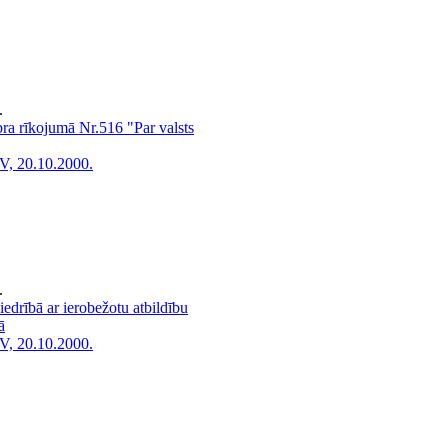
.
ra rīkojumā Nr.516 "Par valsts
V, 20.10.2000.
.
iedrībā ar ierobežotu atbildību
ā
V, 20.10.2000.