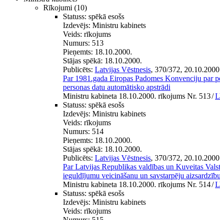
Rīkojumi
(10)
Statuss:
spēkā esošs
Izdevējs:
Ministru kabinets
Veids:
rīkojums
Numurs:
513
Pieņemts:
18.10.2000.
Stājas spēkā:
18.10.2000.
Publicēts:
Latvijas Vēstnesis
, 370/372, 20.10.2000
Par 1981.gada Eiropas Padomes Konvenciju par per
personas datu automātisko apstrādi
Ministru kabineta 18.10.2000. rīkojums Nr. 513
/
L
Statuss:
spēkā esošs
Izdevējs:
Ministru kabinets
Veids:
rīkojums
Numurs:
514
Pieņemts:
18.10.2000.
Stājas spēkā:
18.10.2000.
Publicēts:
Latvijas Vēstnesis
, 370/372, 20.10.2000
Par Latvijas Republikas valdības un Kuveitas Vals
ieguldījumu veicināšanu un savstarpēju aizsardzīb
Ministru kabineta 18.10.2000. rīkojums Nr. 514
/
L
Statuss:
spēkā esošs
Izdevējs:
Ministru kabinets
Veids:
rīkojums
Numurs:
515