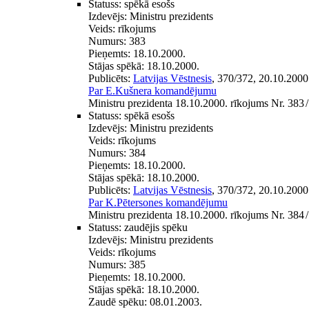
Statuss:
spēkā esošs
Izdevējs:
Ministru prezidents
Veids:
rīkojums
Numurs:
383
Pieņemts:
18.10.2000.
Stājas spēkā:
18.10.2000.
Publicēts:
Latvijas Vēstnesis
, 370/372, 20.10.2000
Par E.Kušnera komandējumu
Ministru prezidenta 18.10.2000. rīkojums Nr. 383
/
Statuss:
spēkā esošs
Izdevējs:
Ministru prezidents
Veids:
rīkojums
Numurs:
384
Pieņemts:
18.10.2000.
Stājas spēkā:
18.10.2000.
Publicēts:
Latvijas Vēstnesis
, 370/372, 20.10.2000
Par K.Pētersones komandējumu
Ministru prezidenta 18.10.2000. rīkojums Nr. 384
/
Statuss:
zaudējis spēku
Izdevējs:
Ministru prezidents
Veids:
rīkojums
Numurs:
385
Pieņemts:
18.10.2000.
Stājas spēkā:
18.10.2000.
Zaudē spēku:
08.01.2003.