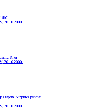
.
rtībā
V, 20.10.2000.
.
došanu Rīgā
V, 20.10.2000.
.
as rajona Aizputes pilsētas
V, 20.10.2000.