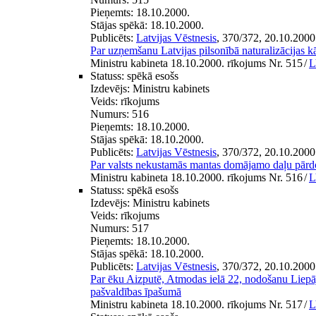
Pieņemts:
18.10.2000.
Stājas spēkā:
18.10.2000.
Publicēts:
Latvijas Vēstnesis
, 370/372, 20.10.2000
Par uzņemšanu Latvijas pilsonībā naturalizācijas kā
Ministru kabineta 18.10.2000. rīkojums Nr. 515
/
L
Statuss:
spēkā esošs
Izdevējs:
Ministru kabinets
Veids:
rīkojums
Numurs:
516
Pieņemts:
18.10.2000.
Stājas spēkā:
18.10.2000.
Publicēts:
Latvijas Vēstnesis
, 370/372, 20.10.2000
Par valsts nekustamās mantas domājamo daļu pār
Ministru kabineta 18.10.2000. rīkojums Nr. 516
/
L
Statuss:
spēkā esošs
Izdevējs:
Ministru kabinets
Veids:
rīkojums
Numurs:
517
Pieņemts:
18.10.2000.
Stājas spēkā:
18.10.2000.
Publicēts:
Latvijas Vēstnesis
, 370/372, 20.10.2000
Par ēku Aizputē, Atmodas ielā 22, nodošanu Liepāj
pašvaldības īpašumā
Ministru kabineta 18.10.2000. rīkojums Nr. 517
/
L